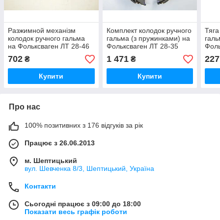
Разжимной механізм
Комплект колодок ручного
Тяга
колодок ручного гальма
гальма (з пружинками) на
галь
на Фольксваген ЛТ 28-46
Фольксваген ЛТ 28-35
Фоль
1996-2006 MERCEDES
1996-2006 TRW
2006
702
1 471
227
₴
₴
(Оригінал) 2014200589
(Німеччина) GS8433
(Гем
Купити
Купити
Про нас
100% позитивних з 176 відгуків за рік
Працює з 26.06.2013
м. Шептицький
вул. Шевченка 8/3, Шептицький, Україна
Контакти
Сьогодні працює з 09:00 до 18:00
Показати весь графік роботи