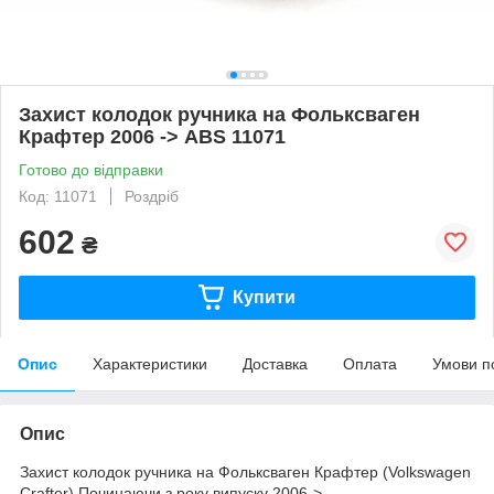
Захист колодок ручника на Фольксваген
Крафтер 2006 -> ABS 11071
Готово до відправки
Код: 11071
Роздріб
602
₴
Купити
Опис
Характеристики
Доставка
Оплата
Умови п
Опис
Захист колодок ручника на Фольксваген Крафтер
(Volkswagen
Crafter
).Починаючи з року випуску 2006->.