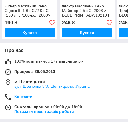
Фільтр масляний Рено
Фільтр масляний Рено
Філь
Сценік III 1.6 dCi/2.0 dCI
Майстер 2.5 dCI 2006 >
Траф
(150 л. с./160л.с.) 2009>
BLUE PRINT ADW192104
BLU
NIPPARTS (Нідерланди)
190
246
246
₴
₴
N1311037
Купити
Купити
Про нас
100% позитивних з 177 відгуків за рік
Працює з 26.06.2013
м. Шептицький
вул. Шевченка 8/3, Шептицький, Україна
Контакти
Сьогодні працює з 09:00 до 18:00
Показати весь графік роботи