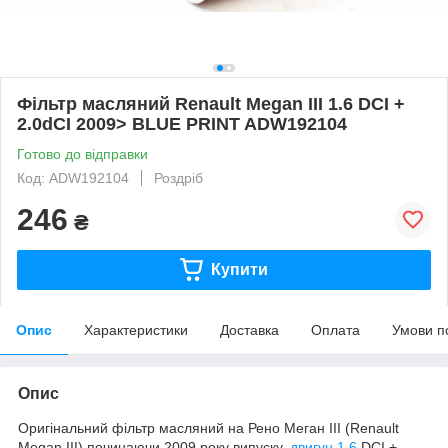
Фільтр масляний Renault Megan III 1.6 DCI +
2.0dCI 2009> BLUE PRINT ADW192104
Готово до відправки
Код: ADW192104
Роздріб
246
₴
Купити
Опис
Характеристики
Доставка
Оплата
Умови п
Опис
Оригінальний фільтр масляний на Рено Меган III (Renault
Megan III) починаючи 2009 року випуску,
двигун 1.6
DCI +