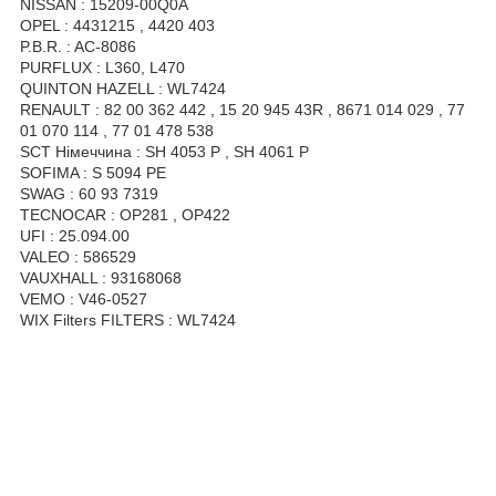
NISSAN : 15209-00Q0A
OPEL : 4431215 , 4420 403
P.B.R. : AC-8086
PURFLUX : L360, L470
QUINTON HAZELL : WL7424
RENAULT : 82 00 362 442 , 15 20 945 43R , 8671 014 029 , 77
01 070 114 , 77 01 478 538
SCT Німеччина : SH 4053 P , SH 4061 P
SOFIMA : S 5094 PE
SWAG : 60 93 7319
TECNOCAR : OP281 , OP422
UFI : 25.094.00
VALEO : 586529
VAUXHALL : 93168068
VEMO : V46-0527
WIX Filters FILTERS : WL7424