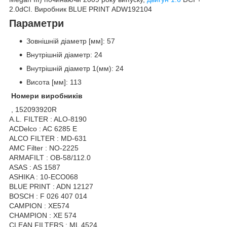
2.0dCI. Виробник BLUE PRINT ADW192104
Параметри
Зовнішній діаметр [мм]: 57
Внутрішній діаметр: 24
Внутрішній діаметр 1(мм): 24
Висота [мм]: 113
Номери виробників
, 152093920R
A.L. FILTER : ALO-8190
ACDelco : AC 6285 E
ALCO FILTER : MD-631
AMC Filter : NO-2225
ARMAFILT : OB-58/112.0
ASAS : AS 1587
ASHIKA : 10-ECO068
BLUE PRINT : ADN 12127
BOSCH : F 026 407 014
CAMPION : XE574
CHAMPION : XE 574
CLEAN FILTERS : ML 4524