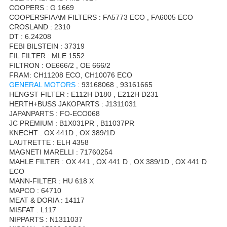
COOPERS : G 1669
COOPERSFIAAM FILTERS : FA5773 ECO , FA6005 ECO
CROSLAND : 2310
DT : 6.24208
FEBI BILSTEIN : 37319
FIL FILTER : MLE 1552
FILTRON : OE666/2 , OE 666/2
FRAM: CH11208 ECO, CH10076 ECO
GENERAL MOTORS
: 93168068 , 93161665
HENGST FILTER : E112H D180 , E212H D231
HERTH+BUSS JAKOPARTS : J1311031
JAPANPARTS : FO-ECO068
JC PREMIUM : B1X031PR , B11037PR
KNECHT : OX 441D , OX 389/1D
LAUTRETTE : ELH 4358
MAGNETI MARELLI : 71760254
MAHLE FILTER : OX 441 , OX 441 D , OX 389/1D , OX 441 D
ECO
MANN-FILTER : HU 618 X
MAPCO : 64710
MEAT & DORIA : 14117
MISFAT : L117
NIPPARTS : N1311037