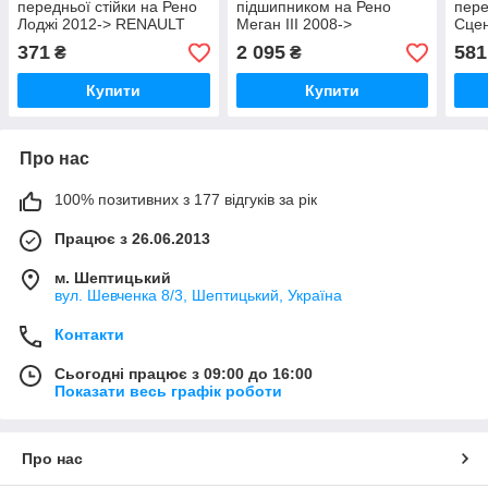
передньої стійки на Рено
підшипником на Рено
пере
Лоджі 2012-> RENAULT
Меган III 2008->
Сцен
(Оригінал) 8200651172
HUTCHINSON(Франція)
M26
371
2 095
581
₴
₴
KS194
Купити
Купити
Про нас
100% позитивних з 177 відгуків за рік
Працює з 26.06.2013
м. Шептицький
вул. Шевченка 8/3, Шептицький, Україна
Контакти
Сьогодні працює з 09:00 до 16:00
Показати весь графік роботи
Про нас