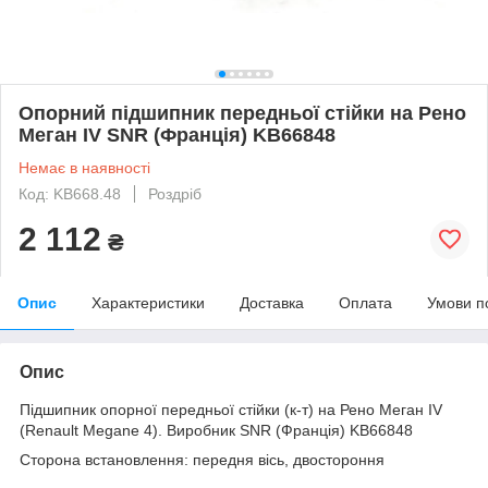
Опорний підшипник передньої стійки на Рено
Меган IV SNR (Франція) KB66848
Немає в наявності
Код: KB668.48
Роздріб
2 112
₴
Опис
Характеристики
Доставка
Оплата
Умови п
Опис
Підшипник опорної передньої стійки (к-т) на Рено Меган IV
(Renault Megane 4). Виробник SNR (Франція) KB66848
Сторона встановлення: передня вісь, двостороння