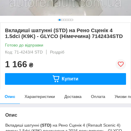
Вкладиші шатунні (STD) на Рено Сценік 4
1.5dci (K9K) - GLYCO (Німеччина) 7142434STD
Готово до відправки
Код: 71-4243/4 STD
Роздріб
1 166
₴
Купити
Опис
Характеристики
Доставка
Оплата
Умови п
Опис
Вкладиші шатунні
(STD)
на Рено Сценік 4 (Renault Scenic 4)
двигун 1.5dci (K9K),починаючи з 2016 року випуску. - GLYCO