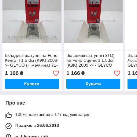
Вкладиші шатунні на Рено
Вкладиші шатунні (STD)
Вкла
Кенго II 1.5 dci (K9K) 2008-
на Рено Сценік 3 1.5dci
Лога
>- GLYCO (Німеччина) 71-
(K9K) 2009 -> - GLYCO
GLYC
4243/4 STD
(Німеччина) 7142434STD
4243
1 166
1 166
1 1
₴
₴
Купити
Купити
Про нас
100% позитивних з 177 відгуків за рік
Працює з 26.06.2013
м. Шептицький