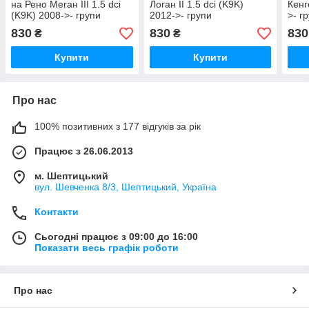
на Рено Меган III 1.5 dci
Логан II 1.5 dci (K9K)
Кенг
(K9K) 2008->- групи
2012->- групи
>- г
kolbenschmidt (Німеччина)
kolbenschmidt (Німеччина)
(Нім
830
830
830
₴
₴
77837600
77837600
Купити
Купити
Про нас
100% позитивних з 177 відгуків за рік
Працює з 26.06.2013
м. Шептицький
вул. Шевченка 8/3, Шептицький, Україна
Контакти
Сьогодні працює з 09:00 до 16:00
Показати весь графік роботи
Про нас