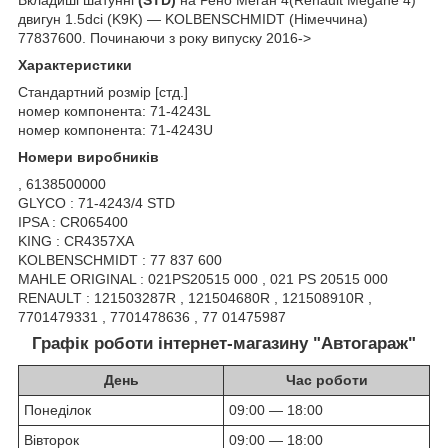
двигун 1.5dci (K9K) ― KOLBENSCHMIDT (Німеччина)
77837600. Починаючи з року випуску 2016->
Характеристики
Стандартний розмір [стд.]
номер компонента: 71-4243L
номер компонента: 71-4243U
Номери виробників
, 6138500000
GLYCO : 71-4243/4 STD
IPSA : CR065400
KING : CR4357XA
KOLBENSCHMIDT : 77 837 600
MAHLE ORIGINAL : 021PS20515 000 , 021 PS 20515 000
RENAULT : 121503287R , 121504680R , 121508910R ,
7701479331 , 7701478636 , 77 01475987
Графік роботи інтернет-магазину "Автогараж"
День
Час роботи
Понеділок
09:00 — 18:00
Вівторок
09:00 — 18:00