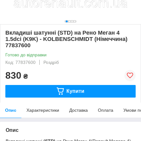
Вкладиші шатунні (STD) на Рено Меган 4
1.5dci (K9K) - KOLBENSCHMIDT (Німеччина)
77837600
Готово до відправки
Код: 77837600
Роздріб
830
₴
Купити
Опис
Характеристики
Доставка
Оплата
Умови п
Опис
Вкладиші шатунні
(STD)
на Рено Меган 4(Renault Megane 4)