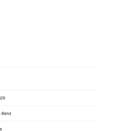
420
s-Benz
а