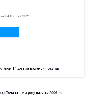
Код:
A 906 423 04 20
ротягом 14 днів
за рахунок покупця
ter
).Починаючи з року випуску 2006->.