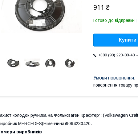
911 ₴
Готово до відправки
Купити
+380 (98) 223-88-48
повернення товару п
ахист колодок ручника на Фольксваген Крафтер":
(Volkswagen Craf
иробник MERCEDES(Німеччина)9064230420.
Номери виробників