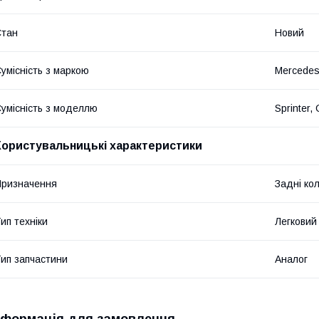
Стан
Новий
умісність з маркою
Mercede
умісність з моделлю
Sprinter, 
Користувальницькі характеристики
ризначення
Задні ко
ип техніки
Легковий
ип запчастини
Аналог
нформація для замовлення