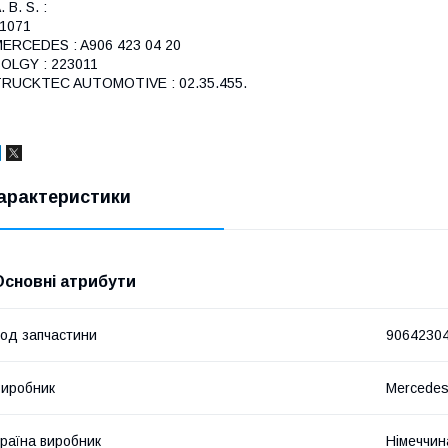
. B. S. :
1071
ERCEDES : A906 423 04 20
OLGY : 223011
RUCKTEC AUTOMOTIVE : 02.35.455.
арактеристики
Основні атрибути
од запчастини
9064230
иробник
Mercede
раїна виробник
Німеччин