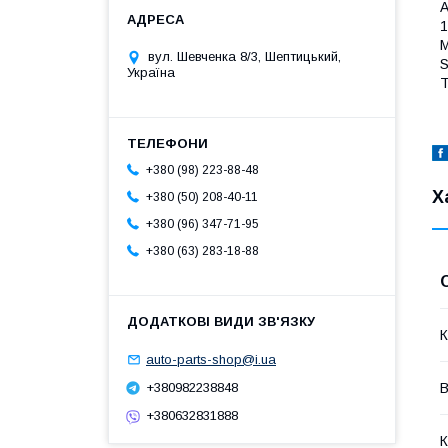
A
1
M
вул. Шевченка 8/3, Шептицький,
S
Україна
T
+380 (98) 223-88-48
Х
+380 (50) 208-40-11
+380 (96) 347-71-95
+380 (63) 283-18-88
К
auto-parts-shop@i.ua
В
+380982238848
+380632831888
К