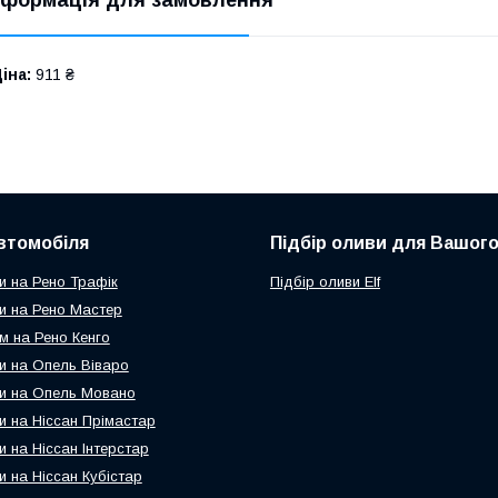
іна:
911 ₴
втомобіля
Підбір оливи для Вашого
и на Рено Трафік
Підбір оливи Elf
и на Рено Мастер
м на Рено Кенго
и на Опель Віваро
и на Опель Мовано
и на Ніссан Прімастар
и на Ніссан Інтерстар
и на Ніссан Кубістар