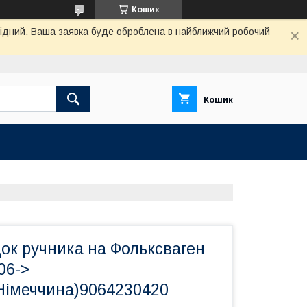
Кошик
ихідний. Ваша заявка буде оброблена в найближчий робочий
Кошик
ок ручника на Фольксваген
06->
імеччина)9064230420