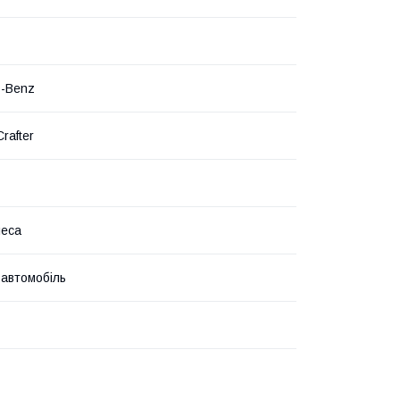
s-Benz
Crafter
леса
 автомобіль