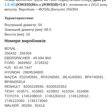
1.5 dCi
(K9K830(86л.з.)/K9K838)+1.6 i
,починаючи з 2012 року
випуску. Виробник ―BOSAL(Бельгія) 256304
Характеристики:
Внутрішній діаметр: 54
Зовнішній діаметр [мм]: 68,5
Висота [мм]: 16
Номери виробників
BOSAL :
256432 , 256304
EBERSPACHER : 49.694.904
FORD : 3669902 , 3728332
HJS : 83.44.7447
HYUNDAI : 286953A800
MAZDA : E52340581 , RFK240581 , WL4140581 , BP4740581 ,
BP4840581A
RENAULT : 8200228590 , 8200520353
TESH : 410571 , 410881 , 410803 , 410334 , 410486
TOYOTA : 174510B010 , 174510G010 , 1745120010 ,
1745122060 , 1745174060
WALKER : 80284 , 82414