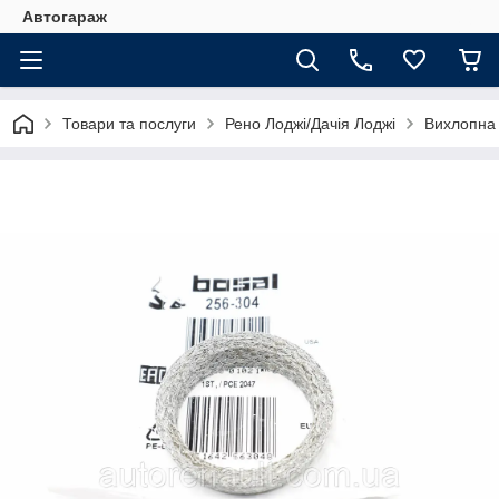
Автогараж
Товари та послуги
Рено Лоджі/Дачія Лоджі
Вихлопна