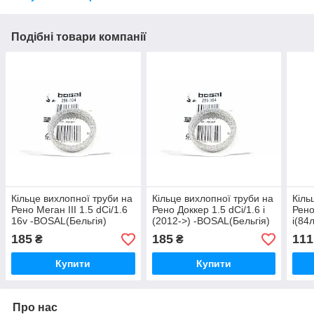
Подібні товари компанії
Кільце вихлопної труби на
Кільце вихлопної труби на
Кіль
Рено Меган III 1.5 dCi/1.6
Рено Доккер 1.5 dCi/1.6 i
Рено
16v -BOSAL(Бельгія)
(2012->) -BOSAL(Бельгія)
i(84
256304
256304
FA1 
185
185
111
₴
₴
Купити
Купити
Про нас