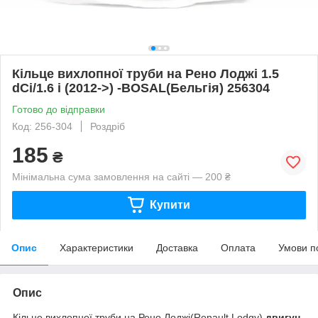
Кільце вихлопної труби на Рено Лоджі 1.5
dCi/1.6 i (2012->) -BOSAL(Бельгія) 256304
Готово до відправки
Код: 256-304
Роздріб
185
₴
Мінімальна сума замовлення на сайті — 200 ₴
Купити
Опис
Характеристики
Доставка
Оплата
Умови п
Опис
Кільце вихлопної труби на Рено Лоджі(Renault Lodgy),
двигун