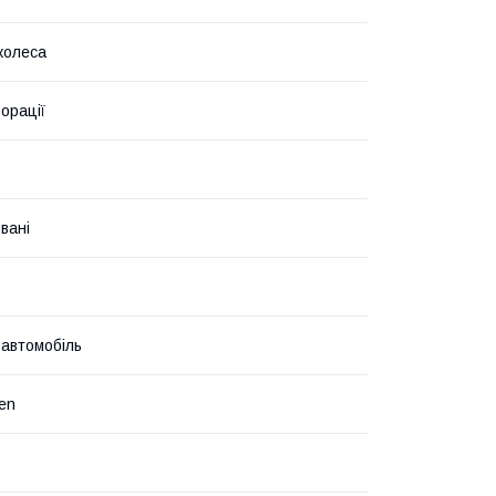
колеса
орації
вані
 автомобіль
en