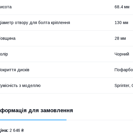
исота
68.4 мм
іаметр отвору для болта кріплення
130 мм
Товщина
28 мм
олір
Чорний
окриття дисків
Пофарбо
умісність з моделлю
Sprinter, 
нформація для замовлення
іна:
2 646 ₴