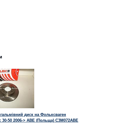
и
 гальмівний диск на Фольксваген
: 30-50 2006-> ABE (Польща) C3M072ABE