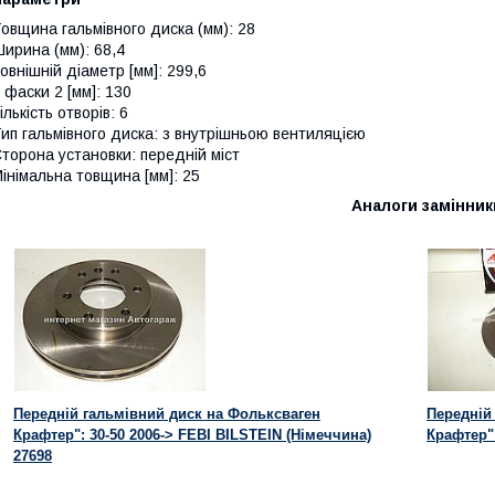
овщина гальмівного диска (мм): 28
ирина (мм): 68,4
овнішній діаметр [мм]: 299,6
 фаски 2 [мм]: 130
ількість отворів: 6
ип гальмівного диска: з внутрішньою вентиляцією
торона установки: передній міст
інімальна товщина [мм]: 25
Аналоги замінник
Передній гальмівний диск на Фольксваген
Передній
Крафтер": 30-50 2006-> FEBI BILSTEIN (Німеччина)
Крафтер"
27698