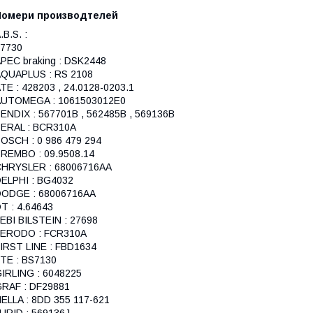
Номери производтелей
.B.S. :
7730
PEC braking : DSK2448
QUAPLUS : RS 2108
TE : 428203 , 24.0128-0203.1
AUTOMEGA : 1061503012E0
ENDIX : 567701B , 562485B , 569136B
ERAL : BCR310A
OSCH : 0 986 479 294
REMBO : 09.9508.14
HRYSLER : 68006716AA
ELPHI : BG4032
DODGE : 68006716AA
T : 4.64643
EBI BILSTEIN : 27698
FERODO : FCR310A
IRST LINE : FBD1634
TE : BS7130
IRLING : 6048225
RAF : DF29881
ELLA : 8DD 355 117-621
URID : 569136J