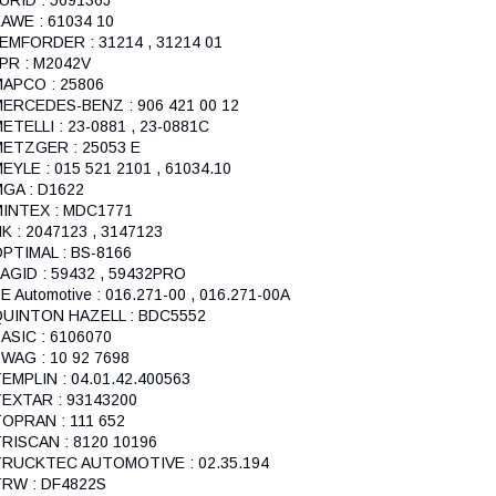
AWE : 61034 10
EMFORDER : 31214 , 31214 01
PR : M2042V
APCO : 25806
ERCEDES-BENZ : 906 421 00 12
ETELLI : 23-0881 , 23-0881C
ETZGER : 25053 E
EYLE : 015 521 2101 , 61034.10
GA : D1622
INTEX : MDC1771
K : 2047123 , 3147123
PTIMAL : BS-8166
AGID : 59432 , 59432PRO
E Automotive : 016.271-00 , 016.271-00A
QUINTON HAZELL : BDC5552
ASIC : 6106070
WAG : 10 92 7698
EMPLIN : 04.01.42.400563
EXTAR : 93143200
OPRAN : 111 652
RISCAN : 8120 10196
TRUCKTEC AUTOMOTIVE : 02.35.194
RW : DF4822S