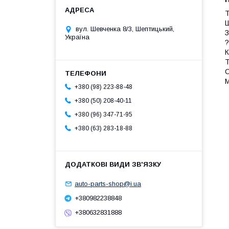
Т
Ш
вул. Шевченка 8/3, Шептицький,
З
Україна
?
К
Т
С
М
+380 (98) 223-88-48
+380 (50) 208-40-11
+380 (96) 347-71-95
+380 (63) 283-18-88
auto-parts-shop@i.ua
+380982238848
+380632831888