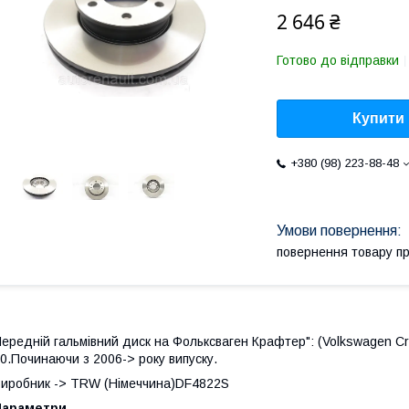
2 646 ₴
Готово до відправки
Купити
+380 (98) 223-88-48
повернення товару п
ередній гальмівний диск на Фольксваген Крафтер": (Volkswagen Cr
0.Починаючи з 2006-> року випуску.
иробник -> TRW (Німеччина)DF4822S
Параметри