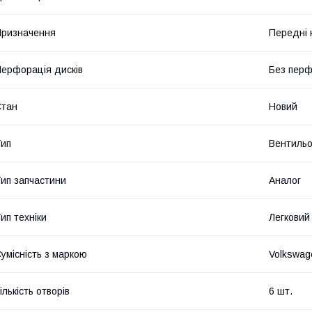
ризначення
Передні 
ерфорація дисків
Без перф
Стан
Новий
ип
Вентильо
ип запчастини
Аналог
ип техніки
Легковий
умісність з маркою
Volkswag
ількість отворів
6 шт.