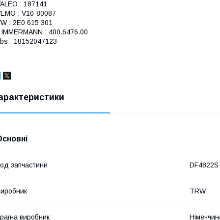
ALEO : 187141
EMO : V10-80087
W : 2E0 615 301
IMMERMANN : 400.6476.00
bs : 18152047123
арактеристики
Основні
од запчастини
DF4822S
иробник
TRW
раїна виробник
Німеччин