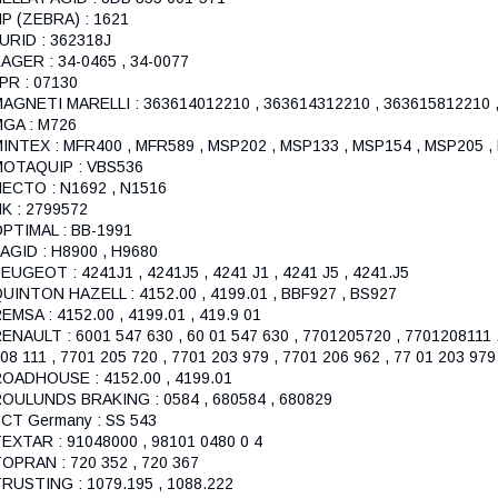
P (ZEBRA) : 1621
URID : 362318J
AGER : 34-0465 , 34-0077
PR : 07130
AGNETI MARELLI : 363614012210 , 363614312210 , 363615812210 ,
GA : M726
INTEX : MFR400 , MFR589 , MSP202 , MSP133 , MSP154 , MSP205 ,
MOTAQUIP : VBS536
ECTO : N1692 , N1516
K : 2799572
PTIMAL : BB-1991
AGID : H8900 , H9680
EUGEOT : 4241J1 , 4241J5 , 4241 J1 , 4241 J5 , 4241.J5
UINTON HAZELL : 4152.00 , 4199.01 , BBF927 , BS927
EMSA : 4152.00 , 4199.01 , 419.9 01
ENAULT : 6001 547 630 , 60 01 547 630 , 7701205720 , 7701208111 
08 111 , 7701 205 720 , 7701 203 979 , 7701 206 962 , 77 01 203 979 
OADHOUSE : 4152.00 , 4199.01
OULUNDS BRAKING : 0584 , 680584 , 680829
CT Germany : SS 543
EXTAR : 91048000 , 98101 0480 0 4
OPRAN : 720 352 , 720 367
RUSTING : 1079.195 , 1088.222