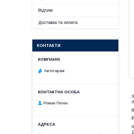
Відгуки
Доставка та оплата
КОНТАКТИ
Автогараж
З
Л
Роман Пелех
В
о
Д