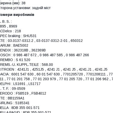
ирина (мм): 38
торона установки: задній міст
Номери виробників
. B. S. :
895 , 8969
CDelco : 218
PEC braking : SHU531
TE : 03.0137-0312.2 , 03-0137-0312-2-01 , 650312
ARUM : BAE5002
ENDIX : 362318B , 362369B
OSCH : 0 986 487 672 , 0 986 487 585 , 0 986 487 266
REMBO : S 61 520
REMS.-U. KUPPL.TEILE : 568.00
ITROEN : 4241J1 , 4251J5 , 4241 J1 , 4241 J5 , 4241.J1 , 4241.J5
ACIA : 6001 547 630 , 60 01 547 630 , 7701205720 , 7701208111 , 
11 , 77 01 201 758 , 77 01 203 979 , 77 01 205 720 , 77 01 206 962 , 
ELPHI : LS1691 , LS1717
. T. F. : 09-0509
ERODO : FSB519 , FSB4012
TE : BB1159A1
IRLING : 5185341
ELLA : 8DB 355 001-571
ELLA PAGID : 8DB 355 001-571