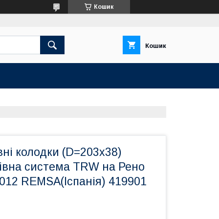
Кошик
Кошик
вні колодки (D=203x38)
мівна система TRW на Рено
012 REMSA(Іспанія) 419901