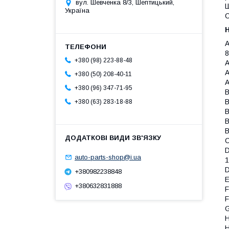
вул. Шевченка 8/3, Шептицький,
Ш
Україна
С
A
8
+380 (98) 223-88-48
A
A
+380 (50) 208-40-11
A
+380 (96) 347-71-95
B
B
+380 (63) 283-18-88
B
B
B
C
D
auto-parts-shop@i.ua
1
D
+380982238848
E
+380632831888
F
F
G
H
H