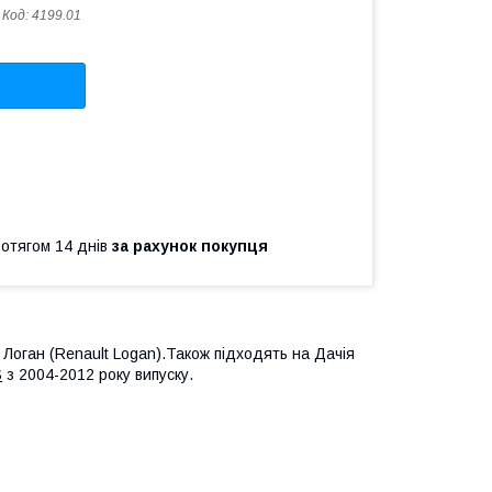
Код:
4199.01
ротягом 14 днів
за рахунок покупця
оган (Renault Logan).Також підходять на Дачія
S
з 2004-2012 року випуску.