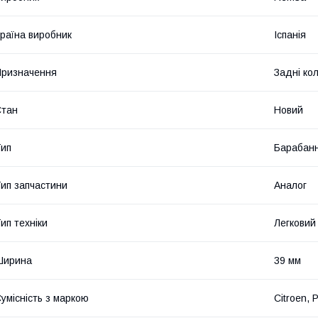
раїна виробник
Іспанія
ризначення
Задні ко
Стан
Новий
ип
Барабанн
ип запчастини
Аналог
ип техніки
Легковий
Ширина
39 мм
умісність з маркою
Citroen, 