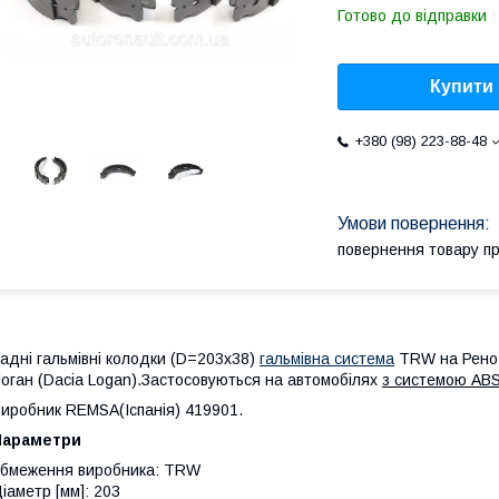
Готово до відправки
Купити
+380 (98) 223-88-48
повернення товару п
адні гальмівні колодки (D=203x38)
гальмівна система
TRW на Рено Л
оган (Dacia Logan).Застосовуються на автомобілях
з системою AB
иробник REMSA(Іспанія) 419901.
Параметри
бмеження виробника: TRW
іаметр [мм]: 203