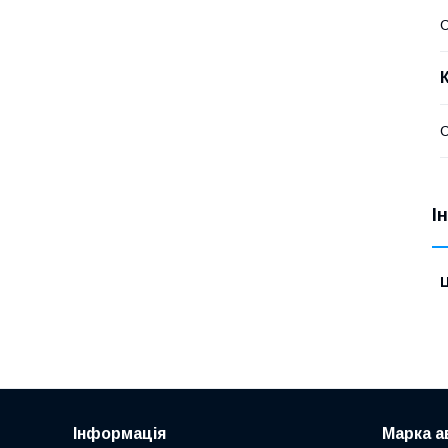
С
С
І
Ц
Інформація
Марка а