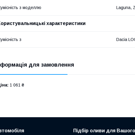
умісність з моделлю
Laguna, Z
Користувальницькі характеристики
умісність з
Dacia LO
нформація для замовлення
іна:
1 061 ₴
втомобіля
Підбір оливи для Вашого