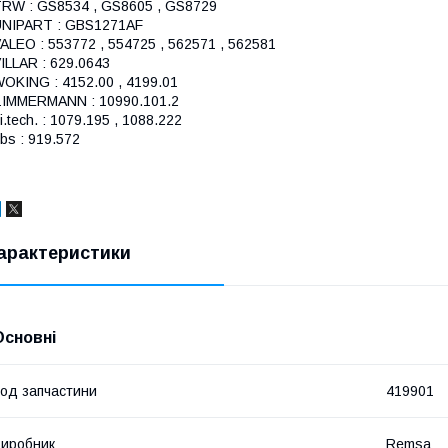
RW : GS8534 , GS8605 , GS8729
NIPART : GBS1271AF
ALEO : 553772 , 554725 , 562571 , 562581
ILLAR : 629.0643
OKING : 4152.00 , 4199.01
IMMERMANN : 10990.101.2
ri.tech. : 1079.195 , 1088.222
bs : 919.572
арактеристики
Основні
од запчастини
419901
иробник
Remsa