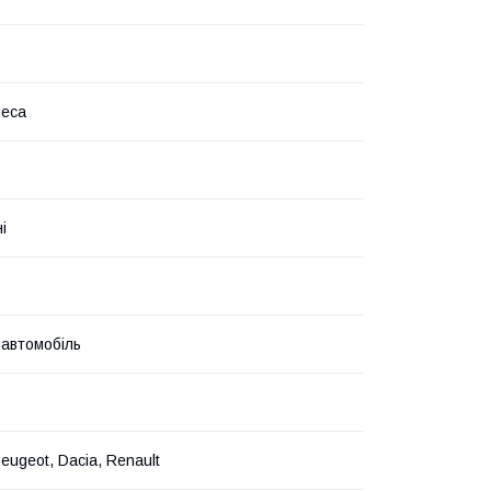
леса
і
 автомобіль
Peugeot, Dacia, Renault