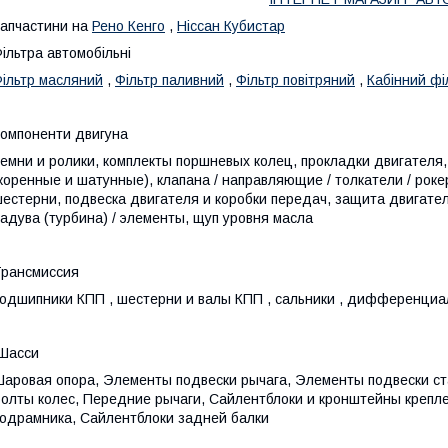
апчастини на
Рено Кенго
,
Ніссан Кубистар
ільтра автомобільні
ільтр масляний
,
Фільтр паливний
,
Фільтр повітряний
,
Кабінний фі
омпоненти двигуна
емни и ролики, комплекты поршневых колец, прокладки двигателя
коренные и шатунные), клапана / направляющие / толкатели / роке
естерни, подвеска двигателя и коробки передач, защита двигателя
адува (турбина) / элементы, щуп уровня масла
рансмиссия
одшипники КПП , шестерни и валы КПП , сальники , дифференциа
Шасси
аровая опора, Элементы подвески рычага, Элементы подвески ст
олты колес, Передние рычаги, Сайлентблоки и кронштейны крепл
одрамника, Сайлентблоки задней балки