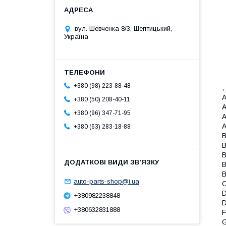
вул. Шевченка 8/3, Шептицький,
Україна
+380 (98) 223-88-48
,
A
+380 (50) 208-40-11
A
+380 (96) 347-71-95
A
A
+380 (63) 283-18-88
B
B
B
B
B
auto-parts-shop@i.ua
C
D
+380982238848
D
+380632831888
F
G