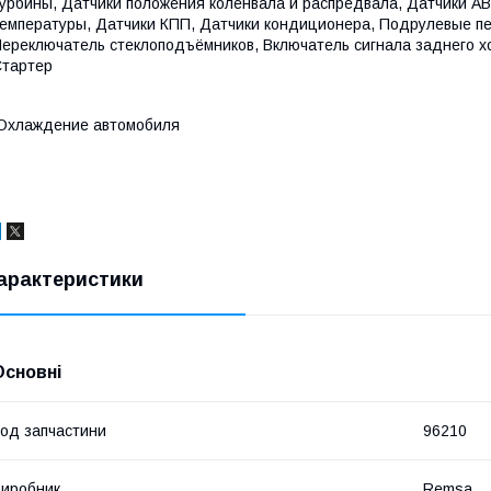
урбины, Датчики положения коленвала и распредвала, Датчики AB
емпературы, Датчики КПП, Датчики кондиционера, Подрулевые пе
ереключатель стеклоподъёмников, Включатель сигнала заднего хо
тартер
Охлаждение автомобиля
арактеристики
Основні
од запчастини
96210
иробник
Remsa