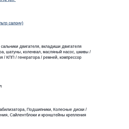
льтр салону)
, сальники двигателя, вкладиши двигателя
ра, шатуны, коленвал, масляный насос, шкивы /
 / КПП / генератора / ремней, компрессор
л
абилизатора, Подшипники, Колесные диски /
ения, Сайлентблоки и кронштейны крепления