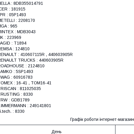
ELLA : 8DB355014791
CER : 181915
PR : 05P1493
ETELLI : 2208170
GA : 965
INTEX : MDB3043
K : 223969
AGID : T1894
EMSA : 124810
ENAULT : 410607115R , 440603905R
RENAULT TRUCKS : 440603905R
ROADHOUSE : 2124810
AMKO : 5SP1493
WAG : 60916783
OMEX : 16-41 , TOM16-41
RISCAN : 811025035
RUSTING : 8330
TRW : GDB1789
ZIMMERMANN : 249141801
ri.tech. : 8330
Графік роботи інтернет-магазин
День