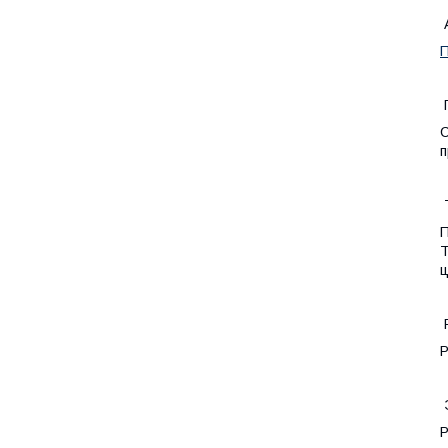
А
П
С
п
Т
П
Т
ц
Р
Р
Э
Р