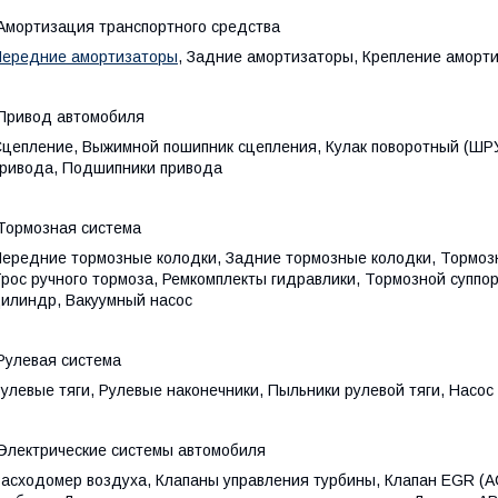
мортизация транспортного средства
ередние амортизаторы
, Задние амортизаторы, Крепление аморт
Привод автомобиля
цепление, Выжимной пошипник сцепления, Кулак поворотный (ШР
ривода, Подшипники привода
ормозная система
ередние тормозные колодки, Задние тормозные колодки, Тормозн
рос ручного тормоза, Ремкомплекты гидравлики, Тормозной суппо
илиндр, Вакуумный насос
улевая система
улевые тяги, Рулевые наконечники, Пыльники рулевой тяги, Насос
лектрические системы автомобиля
асходомер воздуха, Клапаны управления турбины, Клапан EGR (A