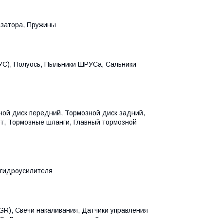
изатора, Пружины
УС), Полуось, Пыльники ШРУСа, Сальники
ой диск передний, Тормозной диск задний,
рт, Тормозные шланги, Главный тормозной
 гидроусилителя
GR), Свечи накаливания, Датчики управления