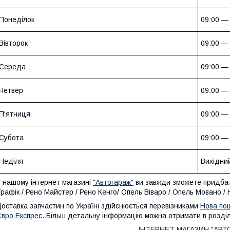
Понеділок
09:00 —
Вівторок
09:00 —
Середа
09:00 —
Четвер
09:00 —
П'ятниця
09:00 —
Субота
09:00 —
Неділя
Вихідни
 нашому інтернет магазині
"Автогараж"
ви завжди зможете придбати
рафік / Рено Майстер / Рено Кенго/ Опель Віваро / Опель Мовано /
оставка запчастин по Україні здійснюється перевізниками
Нова по
вро Експрес
. Більш детальну інформацію можна отримати в розділі
ІНТЕРНЕТ МАГАЗИН "АВТ