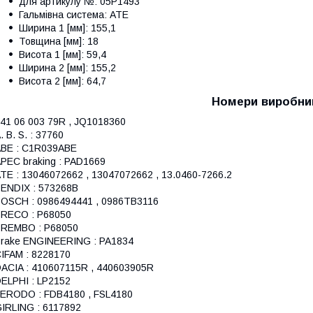
для артикулу №: 05P1493
Гальмівна система: ATE
Ширина 1 [мм]: 155,1
Товщина [мм]: 18
Висота 1 [мм]: 59,4
Ширина 2 [мм]: 155,2
Висота 2 [мм]: 64,7
Номери виробни
 41 06 003 79R , JQ1018360
. B. S. : 37760
BE : C1R039ABE
PEC braking : PAD1669
TE : 13046072662 , 13047072662 , 13.0460-7266.2
ENDIX : 573268B
OSCH : 0986494441 , 0986TB3116
RECO : P68050
REMBO : P68050
rake ENGINEERING : PA1834
IFAM : 8228170
ACIA : 410607115R , 440603905R
ELPHI : LP2152
ERODO : FDB4180 , FSL4180
IRLING : 6117892