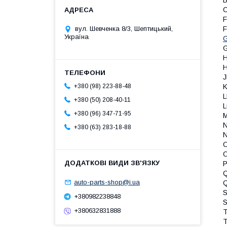
B
C
F
F
вул. Шевченка 8/3, Шептицький,
Україна
G
H
H
J
K
+380 (98) 223-88-48
L
+380 (50) 208-40-11
L
+380 (96) 347-71-95
M
N
+380 (63) 283-18-88
N
O
O
Q
auto-parts-shop@i.ua
S
+380982238848
S
+380632831888
T
T