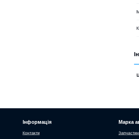
М
К
І
Ц
Інформація
Марка а
Контакти
Запчастин