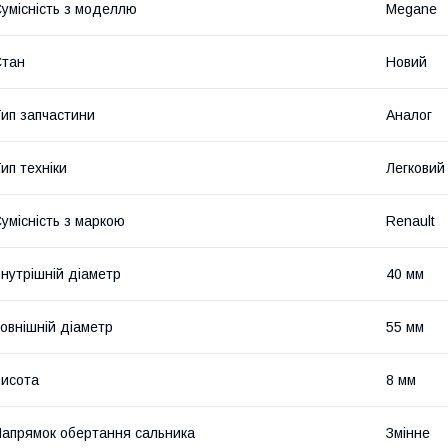
умісність з моделлю
Megane
Стан
Новий
ип запчастини
Аналог
ип техніки
Легковий
умісність з маркою
Renault
нутрішній діаметр
40 мм
овнішній діаметр
55 мм
исота
8 мм
апрямок обертання сальника
Змінне