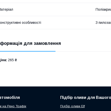
атеріал
Поліакри
онструктивні особливості
З пилоза
нформація для замовлення
іна:
265 ₴
втомобіля
Підбір оливи для Вашого
и на Рено Трафік
Підбір оливи Elf