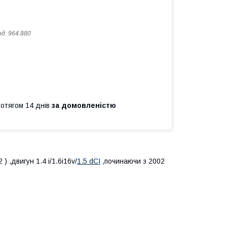
од:
964.880
ротягом 14 днів
за домовленістю
) ,двигун 1.4 i/1.6i16v/
1.5 dCI
,починаючи з 2002