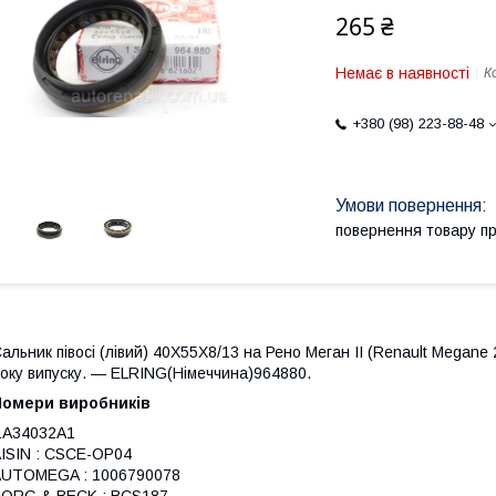
265 ₴
Немає в наявності
К
+380 (98) 223-88-48
повернення товару п
альник півосі (лівий) 40X55X8/13 на Рено Меган II (Renault Megane 2 
оку випуску. — ELRING(Німеччина)964880.
Номери виробників
ZA34032A1
ISIN : CSCE-OP04
AUTOMEGA : 1006790078