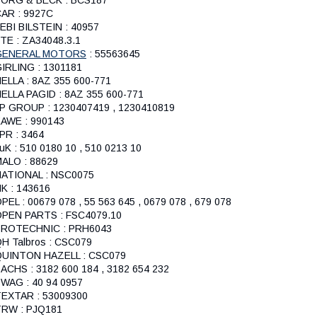
ORG & BECK : BCS187
AR : 9927C
EBI BILSTEIN : 40957
TE : ZA34048.3.1
GENERAL MOTORS
: 55563645
IRLING : 1301181
ELLA : 8AZ 355 600-771
ELLA PAGID : 8AZ 355 600-771
P GROUP : 1230407419 , 1230410819
AWE : 990143
PR : 3464
uK : 510 0180 10 , 510 0213 10
ALO : 88629
ATIONAL : NSC0075
K : 143616
PEL : 00679 078 , 55 563 645 , 0679 078 , 679 078
PEN PARTS : FSC4079.10
PROTECHNIC : PRH6043
H Talbros : CSC079
QUINTON HAZELL : CSC079
ACHS : 3182 600 184 , 3182 654 232
WAG : 40 94 0957
EXTAR : 53009300
RW : PJQ181