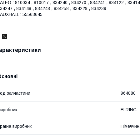
ALEO : 810034 , 810017 , 834240 , 834270 , 834241 , 834122 , 834142
34247 , 834148 , 834248 , 834258 , 834229 , 834239
AUXHALL : 55563645
арактеристики
Основні
од запчастини
964880
иробник
ELRING
раїна виробник
Німеччин