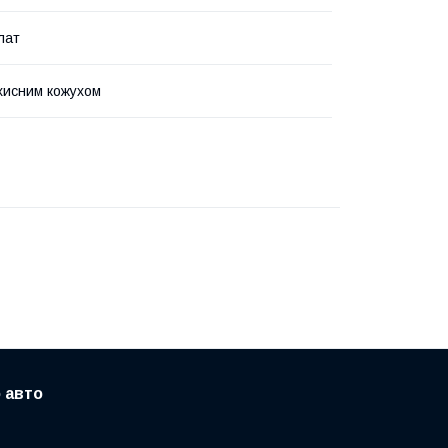
лат
хисним кожухом
 авто