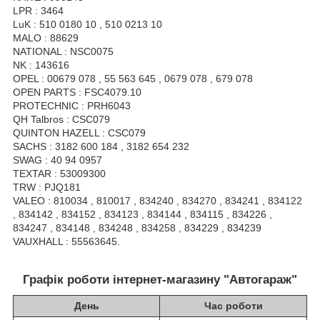
LPR : 3464
LuK : 510 0180 10 , 510 0213 10
MALO : 88629
NATIONAL : NSC0075
NK : 143616
OPEL : 00679 078 , 55 563 645 , 0679 078 , 679 078
OPEN PARTS : FSC4079.10
PROTECHNIC : PRH6043
QH Talbros : CSC079
QUINTON HAZELL : CSC079
SACHS : 3182 600 184 , 3182 654 232
SWAG : 40 94 0957
TEXTAR : 53009300
TRW : PJQ181
VALEO : 810034 , 810017 , 834240 , 834270 , 834241 , 834122
, 834142 , 834152 , 834123 , 834144 , 834115 , 834226 ,
834247 , 834148 , 834248 , 834258 , 834229 , 834239
VAUXHALL : 55563645.
Графік роботи інтернет-магазину "Автогараж"
День
Час роботи