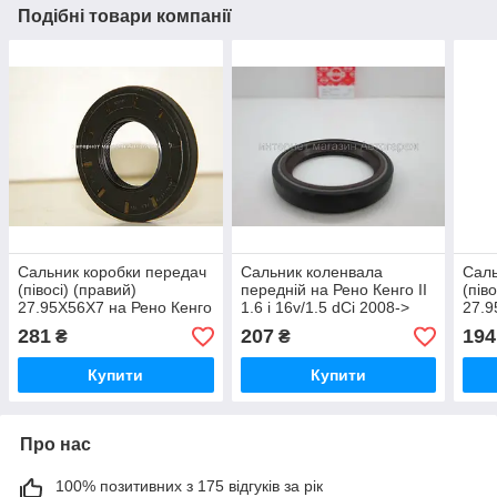
Подібні товари компанії
Сальник коробки передач
Сальник коленвала
Саль
(півосі) (правий)
передній на Рено Кенго II
(пів
27.95X56X7 на Рено Кенго
1.6 i 16v/1.5 dCi 2008->
27.9
RENAULT (Оригінал)
(35X47X7) - ELRING
PAYE
281
207
194
₴
₴
-8200068744
(Німеччина) - 504483
NF7
Купити
Купити
Про нас
100% позитивних з 175 відгуків за рік