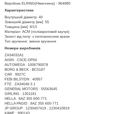
Виробник ELRING(Німеччина) - 964880
Характеристики
Внутрішній діаметр: 40
Зовнішній діаметр [мм]: 55
Товщина [мм]: 8/13
Матеріал: АСМ (поліакриловий каучук)
Захист від пилу: з пилозахисним краєм
Тип кручення: змінне кручення
Номери виробників
ZA34032A1
AISIN : CSCE-OP04
AUTOMEGA : 1006790078
BORG & BECK : BCS187
CAR : 9927C
FEBI BILSTEIN : 40957
FTE : ZA34048.3.1
GENERAL MOTORS : 55563645
GIRLING : 1301181
HELLA : 8AZ 355 600-771
HELLA PAGID : 8AZ 355 600-771
JP GROUP : 1230407419 , 1230410819
KAWE : 990143