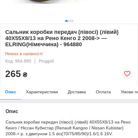
Сальник коробки передач (півосі) (лівий)
40X55X8/13 на Рено Кенго 2 2008-> —
ELRING(Німеччина) - 964880
Немає в наявності
Код: 964.880
Роздріб
265
₴
Опис
Характеристики
Доставка
Оплата
Умови п
Опис
Сальник коробки передач (півосі) (лівий) 40X55X8/13 на Рено
Кенго / Ніссан Кубистар (Renault Kangoo / Nissan Kubistar)
2008-> р. з двигуном 1.5 dci(70/75/85/90)/1.6/1.6 16V.