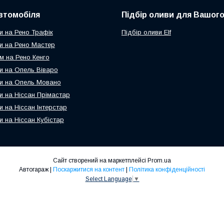
втомобіля
Підбір оливи для Вашого
и на Рено Трафік
Підбір оливи Elf
и на Рено Мастер
м на Рено Кенго
и на Опель Віваро
и на Опель Мовано
и на Ніссан Прімастар
и на Ніссан Інтерстар
и на Ніссан Кубістар
Сайт створений на маркетплейсі
Prom.ua
Автогараж |
Поскаржитися на контент
|
Політика конфіденційності
Select Language
▼