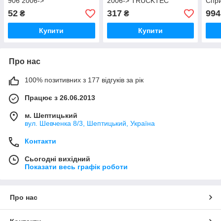
906 2006->
2006-> TRUCKTEC
Спри
METALCAUCHO (Іспанія)
AUTOMOTIVE (Туреччина)
TRU
52
317
994
₴
₴
MC2014
0224013
(Нім
Купити
Купити
Про нас
100% позитивних з 177 відгуків за рік
Працює з 26.06.2013
м. Шептицький
вул. Шевченка 8/3, Шептицький, Україна
Контакти
Сьогодні вихідний
Показати весь графік роботи
Про нас