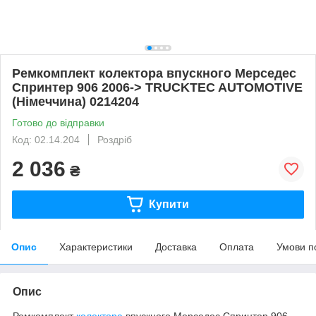
Ремкомплект колектора впускного Мерседес
Спринтер 906 2006-> TRUCKTEC AUTOMOTIVE
(Німеччина) 0214204
Готово до відправки
Код: 02.14.204
Роздріб
2 036
₴
Купити
Опис
Характеристики
Доставка
Оплата
Умови п
Опис
Ремкомплект
колектора
впускного Мерседес Спринтер 906