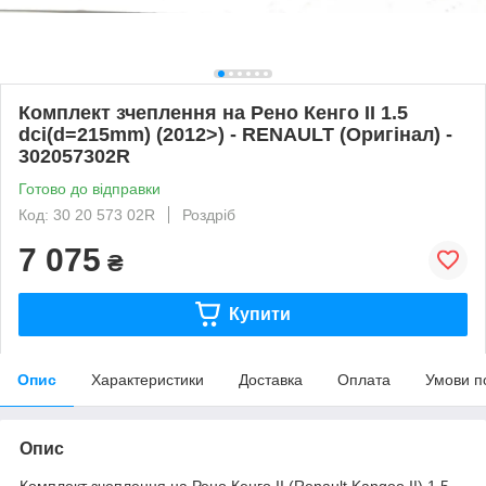
Комплект зчеплення на Рено Кенго II 1.5
dci(d=215mm) (2012>) - RENAULT (Оригінал) -
302057302R
Готово до відправки
Код: 30 20 573 02R
Роздріб
7 075
₴
Купити
Опис
Характеристики
Доставка
Оплата
Умови п
Опис
Комплект зчеплення на Рено Кенго II (Renault Kangoo II) 1.5