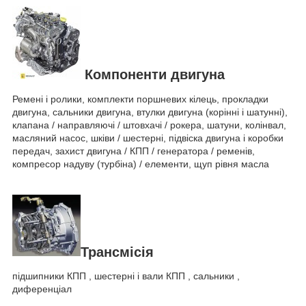
Компоненти двигуна
Ремені і ролики, комплекти поршневих кілець, прокладки
двигуна, сальники двигуна, втулки двигуна (корінні і шатунні),
клапана / направляючі / штовхачі / рокера, шатуни, колінвал,
масляний насос, шківи / шестерні, підвіска двигуна і коробки
передач, захист двигуна / КПП / генератора / ременів,
компресор надуву (турбіна) / елементи, щуп рівня масла
Трансмісія
підшипники КПП , шестерні і вали КПП , сальники ,
диференціал