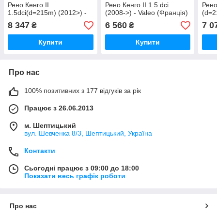
Рено Кенго II
Рено Кенго II 1.5 dci
Рено
1.5dci(d=215m) (2012>) -
(2008->) - Valeo (Франція)
(d=
LuK (Німеччина)
- 828012
(Ори
8 347
6 560
7 0
₴
₴
622342909
Купити
Купити
Про нас
100% позитивних з 177 відгуків за рік
Працює з 26.06.2013
м. Шептицький
вул. Шевченка 8/3, Шептицький, Україна
Контакти
Сьогодні працює з 09:00 до 18:00
Показати весь графік роботи
Про нас