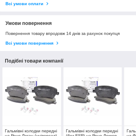
Всі умови оплати
Умови повернення
Повернення товару впродовж 14 днів за рахунок покупця
Всі умови повернення
Подібні товари компанії
Гальмівні колодки передні
Гальмівні колодки передні
Галь
на Рено Логан (універсал)
(без ESP) на Рено Доккер
на Ф