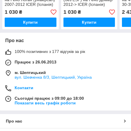
2007-2012 ICER (Іспанія)
2012-> ICER (Іспанія)
30-3
181534700
181534700
>ZI
1 030
1 030
2 4
₴
₴
Купити
Купити
Про нас
100% позитивних з 177 відгуків за рік
Працює з 26.06.2013
м. Шептицький
вул. Шевченка 8/3, Шептицький, Україна
Контакти
Сьогодні працює з 09:00 до 18:00
Показати весь графік роботи
Про нас