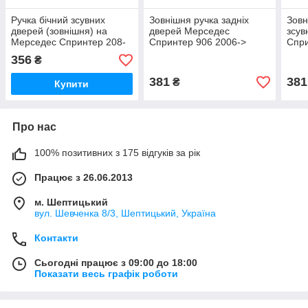
Ручка бічний зсувних
Зовнішня ручка задніх
Зовн
дверей (зовнішня) на
дверей Мерседес
зсув
Мерседес Спринтер 208-
Спринтер 906 2006->
Спри
416 1995-2006 SOLGY
SOLGY (Іспанія) 304022
>SOL
356
₴
(Іспанія) 305013.
381
381
₴
Купити
Про нас
100% позитивних з 175 відгуків за рік
Працює з 26.06.2013
м. Шептицький
вул. Шевченка 8/3, Шептицький, Україна
Контакти
Сьогодні працює з 09:00 до 18:00
Показати весь графік роботи