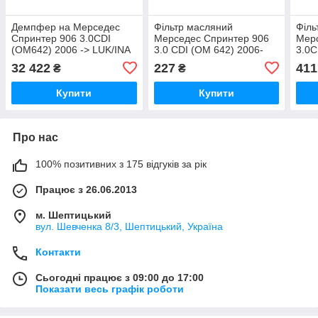
Демпфер на Мерседес
Фільтр масляний
Філь
Спринтер 906 3.0CDI
Мерседес Спринтер 906
Мер
(OM642) 2006 -> LUK/INA
3.0 CDI (ОМ 642) 2006-
3.0C
(Німеччина) 415030410
>Quinton Hazell
>KN
32 422
227
411
₴
₴
(Німеччина) QFL0090
OX3
Купити
Купити
Про нас
100% позитивних з 175 відгуків за рік
Працює з 26.06.2013
м. Шептицький
вул. Шевченка 8/3, Шептицький, Україна
Контакти
Сьогодні працює з 09:00 до 17:00
Показати весь графік роботи