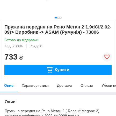
Пружина передня на Рено Меган 2 1.9dCi/2.02-
09)> Виробник -> ASAM (Румунія) - 73806
Готово до відправки
Код: 73806
Роздріб
733
₴
Купити
Опис
Характеристики
Доставка
Оплата
Умови п
Опис
Пружина передня на Рено Меган 2 ( Renault Megane 2)
початок виробництва з 2002 до 2009 року, з