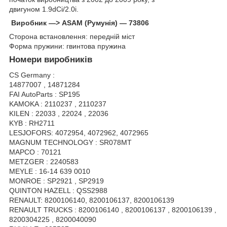
двигуном 1.9dCi/2.0i.
Виробник —> ASAM (Румунія) — 73806
Сторона встановлення: передній міст
Форма пружини: гвинтова пружина
Номери виробників
CS Germany :
14877007 , 14871284
FAI AutoParts : SP195
KAMOKA : 2110237 , 2110237
KILEN : 22033 , 22024 , 22036
KYB : RH2711
LESJOFORS: 4072954, 4072962, 4072965
MAGNUM TECHNOLOGY : SR078MT
MAPCO : 70121
METZGER : 2240583
MEYLE : 16-14 639 0010
MONROE : SP2921 , SP2919
QUINTON HAZELL : QSS2988
RENAULT: 8200106140, 8200106137, 8200106139
RENAULT TRUCKS : 8200106140 , 8200106137 , 8200106139 ,
8200304225 , 8200040090