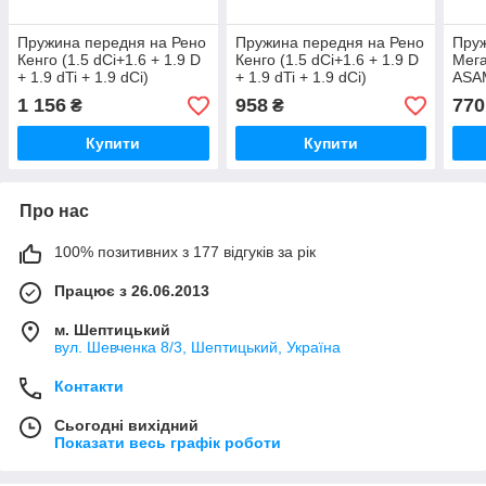
Пружина передня на Рено
Пружина передня на Рено
Пруж
Кенго (1.5 dCi+1.6 + 1.9 D
Кенго (1.5 dCi+1.6 + 1.9 D
Меган
+ 1.9 dTi + 1.9 dCi)
+ 1.9 dTi + 1.9 dCi)
ASA
LESJOFORS (Швеція)
Magnum Technology
1 156
958
770
₴
₴
4072941
SR011MT
Купити
Купити
Про нас
100% позитивних з 177 відгуків за рік
Працює з 26.06.2013
м. Шептицький
вул. Шевченка 8/3, Шептицький, Україна
Контакти
Сьогодні вихідний
Показати весь графік роботи