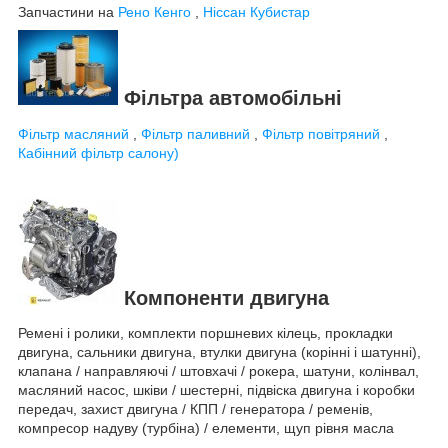
Запчастини на
Рено Кенго
,
Ніссан Кубистар
Фільтра автомобільні
Фільтр масляний
,
Фільтр паливний
,
Фільтр повітряний
,
Кабінний фільтр салону)
Компоненти двигуна
Ремені і ролики, комплекти поршневих кілець, прокладки
двигуна, сальники двигуна, втулки двигуна (корінні і шатунні),
клапана / направляючі / штовхачі / рокера, шатуни, колінвал,
масляний насос, шківи / шестерні, підвіска двигуна і коробки
передач, захист двигуна / КПП / генератора / ременів,
компресор надуву (турбіна) / елементи, щуп рівня масла