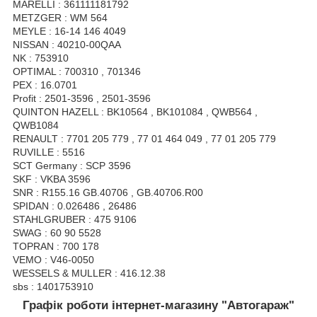
MARELLI : 361111181792
METZGER : WM 564
MEYLE : 16-14 146 4049
NISSAN : 40210-00QAA
NK : 753910
OPTIMAL : 700310 , 701346
PEX : 16.0701
Profit : 2501-3596 , 2501-3596
QUINTON HAZELL : BK10564 , BK101084 , QWB564 ,
QWB1084
RENAULT : 7701 205 779 , 77 01 464 049 , 77 01 205 779
RUVILLE : 5516
SCT Germany : SCP 3596
SKF : VKBA 3596
SNR : R155.16 GB.40706 , GB.40706.R00
SPIDAN : 0.026486 , 26486
STAHLGRUBER : 475 9106
SWAG : 60 90 5528
TOPRAN : 700 178
VEMO : V46-0050
WESSELS & MULLER : 416.12.38
sbs : 1401753910
Графік роботи інтернет-магазину "Автогараж"