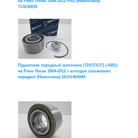
на Рено Логан 2004-2012 FAG (Німеччина)
713630030
Підшипник передньої маточини (72X37X37) (-ABS)
на Рено Логан 2004-2012 т колодок гальмівних
передніх (Німеччина) 16141464049