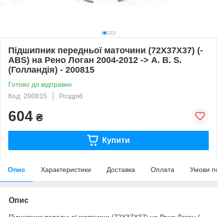
Підшипник передньої маточини (72X37X37) (-
ABS) на Рено Логан 2004-2012 -> A. B. S.
(Голландія) - 200815
Готово до відправки
Код: 200815
Роздріб
604
₴
Купити
Опис
Характеристики
Доставка
Оплата
Умови п
Опис
Підшипник передньої маточини (72X37X37) на Рено Логан (