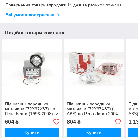
Повернення товару впродовж 14 днів за рахунок покупця
Всі умови повернення
Подібні товари компанії
Підшипник передньої
Підшипник передньої
Підш
маточини (72X37X37) на
маточини (72X37X37) (-
мато
Рено Кенго (1998-2008) ->
ABS) на Рено Логан 2004-
ABS)
A. B. S. (Голландія) -
2012 -> ASAM 30451
2012
604
804
1 1
₴
₴
200815
713
Купити
Купити