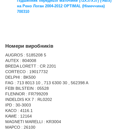
Підшипник передньої маточини (72X37X37) (-ABS)
на Рено Логан 2004-2012 OPTIMAL (Німеччина)
700310
Номери виробників
AUGROS : 5185208 5
AUTEX : 804008
BREDA LORETT : CR 2201
CORTECO : 19017732
DELPHI : BK500
FAG : 713 8013 10 , 713 6300 30 , 562398 A
FEBI BILSTEIN : 05528
FLENNOR : FR799209
INDELDIS KX 7 : RL0202
IPD : 30-3003
KACO : 4116.1
KAWE : 12164
MAGNETI MARELLI : KR3004
MAPCO : 26100