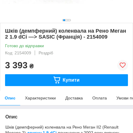
Шків (демпферний) коленвала на Рено Меган
2 1.9 dCi —> SASIC (Франція) - 2154009
Готово до відправки
Код: 2154009
Роздріб
3 393
₴
Купити
Опис
Характеристики
Доставка
Оплата
Умови п
Опис
Шків (демпферний) коленвала на Рено Меган II2 (Renault
Megane 2),
двигун 1.9 dCi
,починаючи з 2002 року випуску.