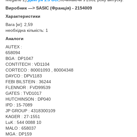
Виробник —> SASIC (Франція) - 2154009
Характеристики
Вага [кг]: 2,59
необхідна кількість: 1
Аналоги
AUTEX :
658094
BGA : DP1047
CONTITECH : VD1104
CORTECO : 80001093 , 80004348
DAYCO : DPV1183
FEBI BILSTEIN : 36244
FLENNOR : FVD99539
GATES : TVD1017
HUTCHINSON : DP040
IPD : 15-7089
JP GROUP : 4318300109
KAGER : 27-1551
LuK : 544 0088 10
MALO : 658037
MGA : DP159