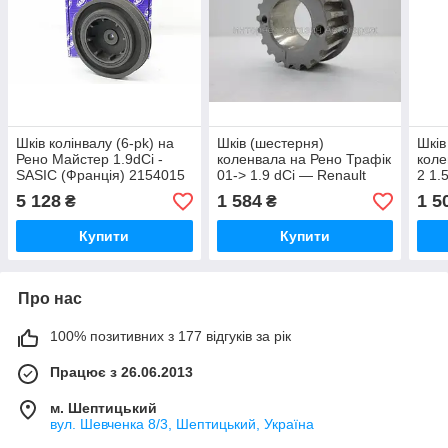
Шків колінвалу (6-pk) на
Шків (шестерня)
Шків
Рено Майстер 1.9dCi -
коленвала на Рено Трафік
коле
SASIC (Франція) 2154015
01-> 1.9 dCi — Renault
2 1.
(Оригінал) - 7700100776
dC/1
5 128
1 584
1 5
₴
₴
UCE
Купити
Купити
Про нас
100% позитивних з 177 відгуків за рік
Працює з 26.06.2013
м. Шептицький
вул. Шевченка 8/3, Шептицький, Україна