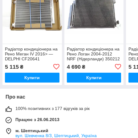
Радіатор кондиціонера на
Радіатор кондиціонера на
Раді
Рено Меган IV 2016> —
Рено Логан 2004-2012
Рено
DELPHI CF20641
NRF (Нідерланди) 350212
DEL
5 115
4 690
5 1
₴
₴
Купити
Купити
Про нас
100% позитивних з 177 відгуків за рік
Працює з 26.06.2013
м. Шептицький
вул. Шевченка 8/3, Шептицький, Україна