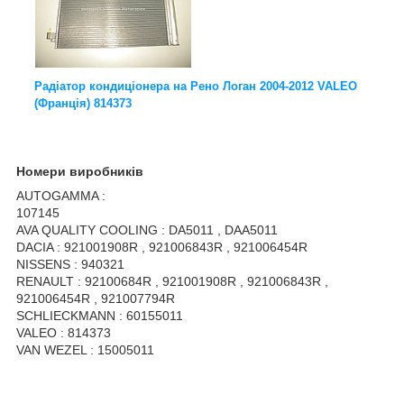
Радіатор кондиціонера на Рено Логан 2004-2012 VALEO
(Франція) 814373
Номери виробників
AUTOGAMMA :
107145
AVA QUALITY COOLING : DA5011 , DAA5011
DACIA : 921001908R , 921006843R , 921006454R
NISSENS : 940321
RENAULT : 92100684R , 921001908R , 921006843R ,
921006454R , 921007794R
SCHLIECKMANN : 60155011
VALEO : 814373
VAN WEZEL : 15005011