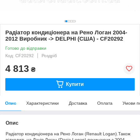
Радіатор кондиціонера на Рено Логан 2004-
2012 Виробник -> DELPHI (США) - CF20292
Готово до відправки
Код: CF20292
Роздріб
4 813
₴
Купити
Опис
Характеристики
Доставка
Оплата
Умови п
Опис
Радіатор кондиціонера на Рено Логан (Renault Logan).Також
підходить на Дачія Логан (Dacia Logan),починаючи з 2004-