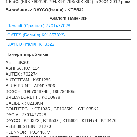
1.5 dCi (K9K 790/K9K 794/K9K 796/K9K 892), з 2004-2012 роки.
Виробник -> DAYCO(Італія) - KTB532
Аналоги замінники
Renault (Оригінал) 7701477028
GATES (Бельгія) K015578XS
DAYCO (Італія) KTB322
Номери виробників
AE : TBK301
ASHIKA : KCT114
AUTEX : 702274
AUTOTEAM : KAT1286
BLUE PRINT : ADN17306
BOSCH : 1987948948 , 1987948058
BREDA LORETT : KCD0578
CALIBER : 0213KN
CONTITECH : CT1035 , CT1035K1 , CT1035K2
DACIA : 7701477028
DAYCO : KTB322 , KTB532 , KTB604 , KTB474 , KTB476
FEBI BILSTEIN : 21270
FLENNOR : F914467V