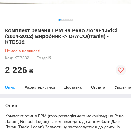
Комплект ременя ГРМ на Рено Логан1.5dCi
(2004-2012) Виробник -> DAYCO(Італія) -
KTB532
Немає в наявності
Код: KTB532
Роздріб
2 226
₴
Опис
Характеристики
Доставка
Оплата
Умови п
Опис
Комплект ремня ГРМ (газо-розподільчого механізму) на Рено
Логан ( Renault Logan).Також підходить до автомобілів Дачія
Логан (Dacia Logan).Запчастину застосовується до двигунів