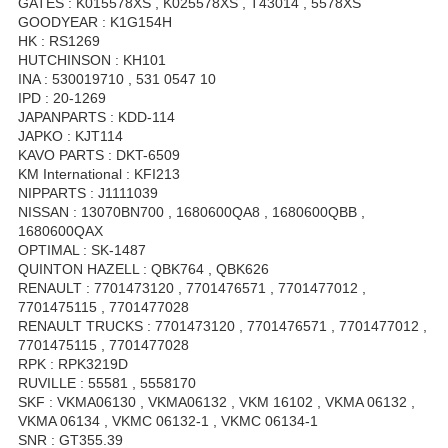
GATES : K015578XS , K025578XS , T43014 , 5578XS
GOODYEAR : K1G154H
HK : RS1269
HUTCHINSON : KH101
INA : 530019710 , 531 0547 10
IPD : 20-1269
JAPANPARTS : KDD-114
JAPKO : KJT114
KAVO PARTS : DKT-6509
KM International : KFI213
NIPPARTS : J1111039
NISSAN : 13070BN700 , 1680600QA8 , 1680600QBB ,
1680600QAX
OPTIMAL : SK-1487
QUINTON HAZELL : QBK764 , QBK626
RENAULT : 7701473120 , 7701476571 , 7701477012 ,
7701475115 , 7701477028
RENAULT TRUCKS : 7701473120 , 7701476571 , 7701477012 ,
7701475115 , 7701477028
RPK : RPK3219D
RUVILLE : 55581 , 5558170
SKF : VKMA06130 , VKMA06132 , VKM 16102 , VKMA 06132 ,
VKMA 06134 , VKMC 06132-1 , VKMC 06134-1
SNR : GT355.39