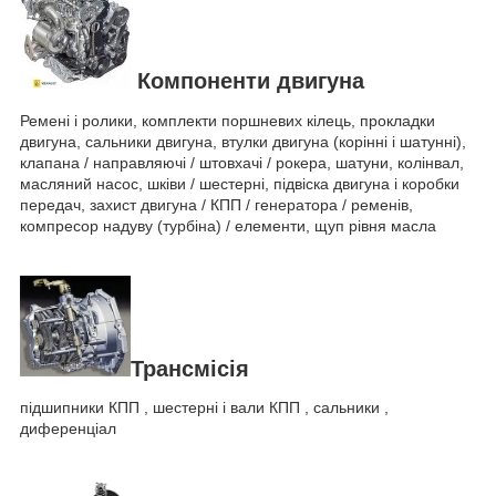
Компоненти двигуна
Ремені і ролики, комплекти поршневих кілець, прокладки
двигуна, сальники двигуна, втулки двигуна (корінні і шатунні),
клапана / направляючі / штовхачі / рокера, шатуни, колінвал,
масляний насос, шківи / шестерні, підвіска двигуна і коробки
передач, захист двигуна / КПП / генератора / ременів,
компресор надуву (турбіна) / елементи, щуп рівня масла
Трансмісія
підшипники КПП , шестерні і вали КПП , сальники ,
диференціал