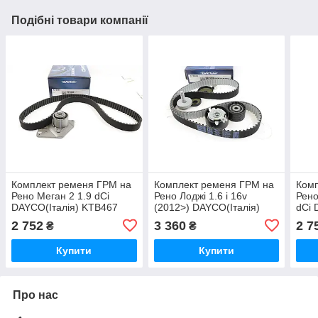
Подібні товари компанії
Комплект ременя ГРМ на
Комплект ременя ГРМ на
Комп
Рено Меган 2 1.9 dCi
Рено Лоджі 1.6 i 16v
Рено
DAYCO(Італія) KTB467
(2012>) DAYCO(Італія)
dCi 
KTB460
2 752
3 360
2 7
₴
₴
Купити
Купити
Про нас