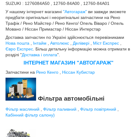
SUZUKI : 1276084A50 , 12760-84A00 , 12760-84A01
У нашому інтернет магазині
"Автогараж"
ви завжди зможете
придбати оригінальні і неоригінальні запчастини на Рено
Трафік / Рено Майстер / Рено Кенго/ Опель Віваро / Опель
Мовано / Ніссан Примастар / Ніссан Интерстар
Доставка запчастин по Україні здійснюється перевізниками
Нова пошта
,
Інтайм
,
Автолюкс
,
Делівері
,
Міст Експрес
,
Євро Експрес
. Більш детальну інформацію можна отримати в
розділі "
Доставка і оплата
".
ІНТЕРНЕТ МАГАЗИН "АВТОГАРАЖ"
Запчастини на
Рено Кенго
,
Ніссан Кубистар
Фільтра автомобільні
Фільтр масляний
,
Фільтр паливний
,
Фільтр повітряний
,
Кабінний фільтр салону)