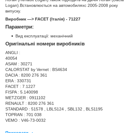
Logan).Встановлюється на автомобиляхс 2005-2008 року
випуску.
Виробник —> FACET (Італія) - 71227
Параметри:
Вид експлуатації: механічний
Оригінальні номери виробників
ANGLI :
40054
ASAM : 30271
CALORSTAT by Vernet : BS4634
DACIA : 8200 276 361
ERA : 330731
FACET : 7.1227
FISPA : 5.140098
METZGER : 0911102
RENAULT : 8200 276 361
STANDARD : 51578 , LBLS124 , SBL132 , BLS1195
TOPRAN : 701 038
VEMO : V46-73-0032
Приховати