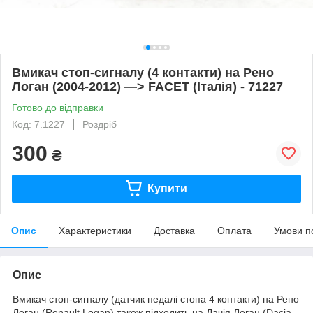
Вмикач стоп-сигналу (4 контакти) на Рено
Логан (2004-2012) —> FACET (Італія) - 71227
Готово до відправки
Код: 7.1227
Роздріб
300
₴
Купити
Опис
Характеристики
Доставка
Оплата
Умови п
Опис
Вмикач стоп-сигналу (датчик педалі стопа 4 контакти) на Рено
Логан (Renault Logan).також підходить на Дачія Логан (Dacia