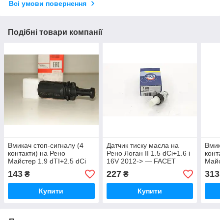
Всі умови повернення
Подібні товари компанії
Вмикач стоп-сигналу (4
Датчик тиску масла на
Вмик
контакти) на Рено
Рено Логан II 1.5 dCi+1.6 i
конт
Майстер 1.9 dTI+2.5 dCi
16V 2012-> — FACET
Майс
— ASAM (Румунія) - 30465
(Італія) 70178
— F
143
227
313
₴
₴
Купити
Купити