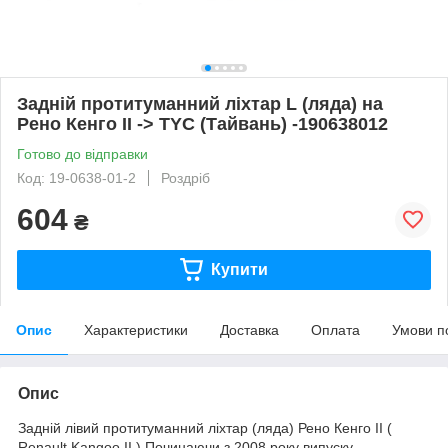
Задній протитуманний ліхтар L (ляда) на
Рено Кенго II -> TYC (Тайвань) -190638012
Готово до відправки
Код: 19-0638-01-2
Роздріб
604
₴
Купити
Опис
Характеристики
Доставка
Оплата
Умови п
Опис
Задній лівий протитуманний ліхтар (ляда) Рено Кенго II (
Renault Kangoo II ).Починаючи з 2008 року випуску.