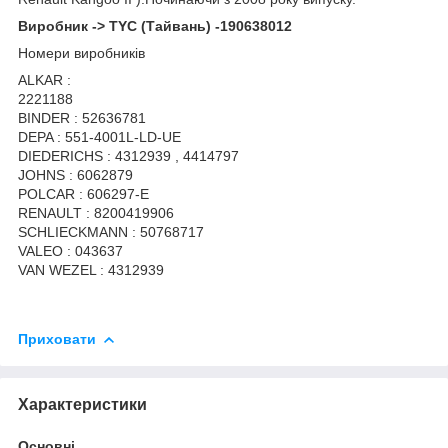
Виробник -> TYC (Тайвань) -190638012
Номери виробників
ALKAR :
2221188
BINDER : 52636781
DEPA : 551-4001L-LD-UE
DIEDERICHS : 4312939 , 4414797
JOHNS : 6062879
POLCAR : 606297-E
RENAULT : 8200419906
SCHLIECKMANN : 50768717
VALEO : 043637
VAN WEZEL : 4312939
Приховати
Характеристики
Основні