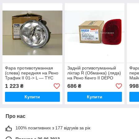
Фара противотуманная
Задній ротивотуманный
Фар
(cлева) передняя на Рено
ліхтар R (Обманка) (ляда)
пере
Трафик II 01-> L — TYC
на Рено Кенго II DEPO
Май
(Тайвань) - 190096052
(Тайвань) 5514001RLDUE
(Тай
1 223
686
998
₴
₴
Купити
Купити
Про нас
100% позитивних з 177 відгуків за рік