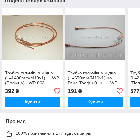
Подібні товари компанії
Трубка гальмівна мідна
Трубка гальмівна мідна
Труб
(L=1400mm/М10х1) — WP
(L=650mm/М10х1) на
(L=
(Польща) - WP-003
Рено Трафік 01-> — WP
(Пол
(Польща) - WP018
392
191
577
₴
₴
Купити
Купити
Про нас
100% позитивних з 177 відгуків за рік