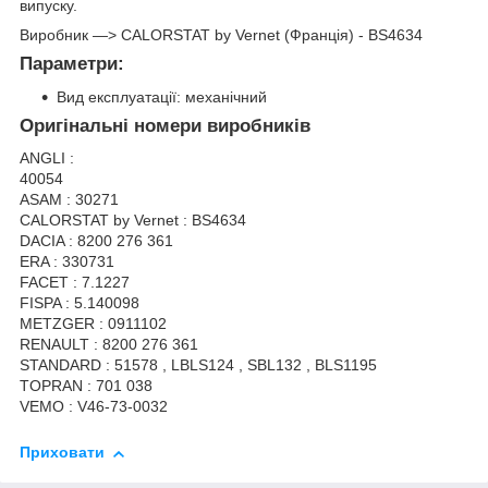
випуску.
Виробник —> CALORSTAT by Vernet (Франція) - BS4634
Параметри:
Вид експлуатації: механічний
Оригінальні номери виробників
ANGLI :
40054
ASAM : 30271
CALORSTAT by Vernet : BS4634
DACIA : 8200 276 361
ERA : 330731
FACET : 7.1227
FISPA : 5.140098
METZGER : 0911102
RENAULT : 8200 276 361
STANDARD : 51578 , LBLS124 , SBL132 , BLS1195
TOPRAN : 701 038
VEMO : V46-73-0032
Приховати