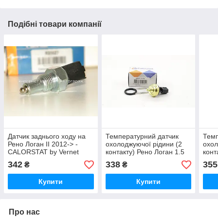
Подібні товари компанії
Датчик заднього ходу на
Температурний датчик
Темп
Рено Логан II 2012-> -
охолоджуючої рідини (2
охол
CALORSTAT by Vernet
контакту) Рено Логан 1.5
конт
(Франція) RS5627
dCi CALORSTAT by Vernet
dCi 
342
338
355
₴
₴
(Франція) WS3019
Vern
Купити
Купити
Про нас