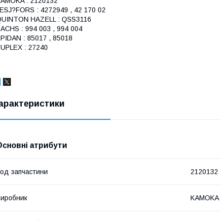
AMOKA : 2120132
ESJ?FORS : 4272949 , 42 170 02
QUINTON HAZELL : QSS3116
ACHS : 994 003 , 994 004
PIDAN : 85017 , 85018
UPLEX : 27240
арактеристики
Основні атрибути
од запчастини
2120132
иробник
KAMOKA