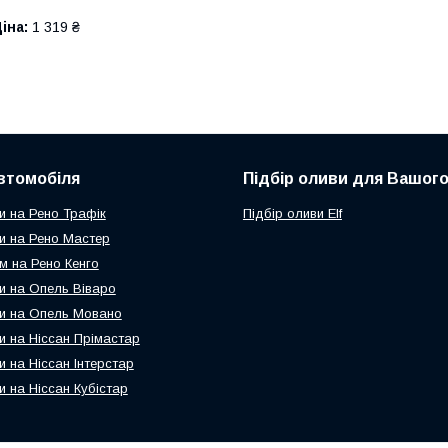
іна:
1 319 ₴
втомобіля
Підбір оливи для Вашого
и на Рено Трафік
Підбір оливи Elf
и на Рено Мастер
м на Рено Кенго
и на Опель Віваро
и на Опель Мовано
и на Ніссан Прімастар
и на Ніссан Інтерстар
и на Ніссан Кубістар