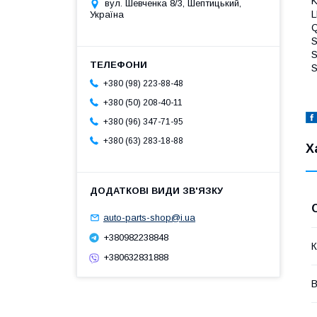
K
вул. Шевченка 8/3, Шептицький,
L
Україна
S
S
S
+380 (98) 223-88-48
+380 (50) 208-40-11
+380 (96) 347-71-95
+380 (63) 283-18-88
Х
auto-parts-shop@i.ua
+380982238848
К
+380632831888
В