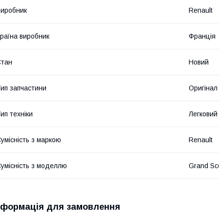
иробник
Renault
раїна виробник
Франція
Стан
Новий
ип запчастини
Оригінал
ип техніки
Легковий
умісність з маркою
Renault
умісність з моделлю
Grand Sce
нформація для замовлення