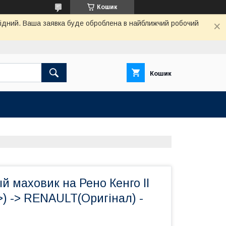
Кошик
ихідний. Ваша заявка буде оброблена в найближчий робочий
Кошик
 маховик на Рено Кенго II
8>) -> RENAULT(Оригінал) -