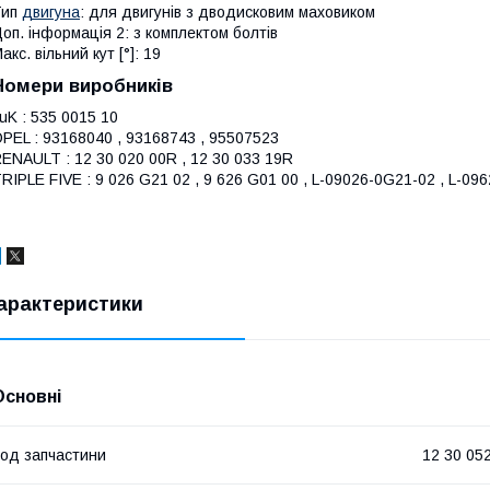
Тип
двигуна
: для двигунів з дводисковим маховиком
оп. інформація 2: з комплектом болтів
акс. вільний кут [°]: 19
Номери виробників
uK : 535 0015 10
PEL : 93168040 , 93168743 , 95507523
ENAULT : 12 30 020 00R , 12 30 033 19R
RIPLE FIVE : 9 026 G21 02 , 9 626 G01 00 , L-09026-0G21-02 , L-09
арактеристики
Основні
од запчастини
12 30 05