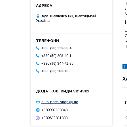
Д
М
вул. Шевченка 8/3, Шептицький,
Україна
L
O
R
T
+380 (98) 223-88-48
+380 (50) 208-40-11
+380 (96) 347-71-95
+380 (63) 283-18-88
Х
auto-parts-shop@i.ua
+380982238848
К
+380632831888