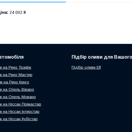
іна:
24 002 ₴
втомобіля
Підбір оливи для Вашого
и на Рено Трафік
Підбір оливи Elf
и на Рено Мастер
м на Рено Кенго
и на Опель Віваро
и на Опель Мовано
и на Ніссан Прімастар
и на Ніссан Інтерстар
и на Ніссан Кубістар