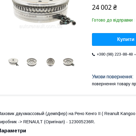
24 002 ₴
Готово до відправки
Купити
+380 (98) 223-88-48
повернення товару п
аховик двухмассовый (демпфер) на Рено Кенго II ( Reanult Kangoo 
иробник -> RENAULT (Оригінал) - 123005236R.
Параметри