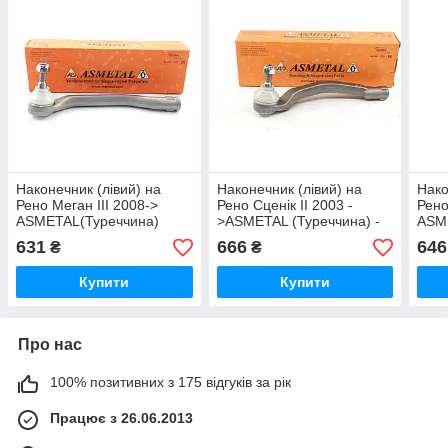
Наконечник (лівий) на
Наконечник (лівий) на
Нако
Рено Меган III 2008->
Рено Сценік II 2003 -
Рено
ASMETAL(Туреччина)
>ASMETAL (Туреччина) -
ASME
17RN5610
17RN5540
17R
631
666
646
₴
₴
Купити
Купити
Про нас
100% позитивних з 175 відгуків за рік
Працює з 26.06.2013