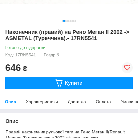
Наконечник (правий) на Рено Меган II 2002 ->
ASMETAL (Туреччина).- 17RN5541
Готово до відправки
Код: 17RN5541
Роздріб
646
₴
Купити
Опис
Характеристики
Доставка
Оплата
Умови п
Опис
Правий наконечник рульової тяги на Рено Меган II(Renault
Megane 2),починаючи з 2002-gt; року випуску.