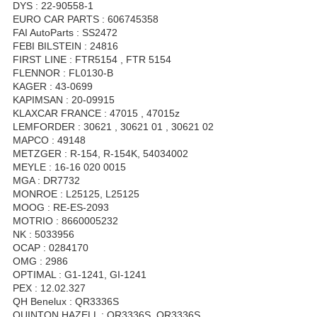
DYS : 22-90558-1
EURO CAR PARTS : 606745358
FAI AutoParts : SS2472
FEBI BILSTEIN : 24816
FIRST LINE : FTR5154 , FTR 5154
FLENNOR : FL0130-B
KAGER : 43-0699
KAPIMSAN : 20-09915
KLAXCAR FRANCE : 47015 , 47015z
LEMFORDER : 30621 , 30621 01 , 30621 02
MAPCO : 49148
METZGER : R-154, R-154K, 54034002
MEYLE : 16-16 020 0015
MGA : DR7732
MONROE : L25125, L25125
MOOG : RE-ES-2093
MOTRIO : 8660005232
NK : 5033956
OCAP : 0284170
OMG : 2986
OPTIMAL : G1-1241, GI-1241
PEX : 12.02.327
QH Benelux : QR3336S
QUINTON HAZELL : QR3336S, QR3336S