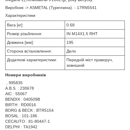
Виробник -> ASMETAL (Туреччина). - 17RN5541
Характеристики
Вага [кг]:
0.68
Розмір різьблення:
IN M14X1.5 RHT
Довжина [мм]:
195
Сторона встановлення:
Дело
Додаткові характеристики:
Передній міст праворуч,
зовнішній
Номери виробників
, 995835
A.B.S. : 230678
AIC : 55067
BENDIX : 040509B
BIRTH : RD0016
BORG & BECK : BTR5154
BOSAL : 101-186
CECAUTO : 81-80447-1
DELPHI : TA1942