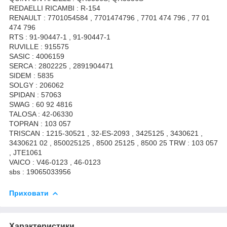
REDAELLI RICAMBI : R-154
RENAULT : 7701054584 , 7701474796 , 7701 474 796 , 77 01
474 796
RTS : 91-90447-1 , 91-90447-1
RUVILLE : 915575
SASIC : 4006159
SERCA : 2802225 , 2891904471
SIDEM : 5835
SOLGY : 206062
SPIDAN : 57063
SWAG : 60 92 4816
TALOSA : 42-06330
TOPRAN : 103 057
TRISCAN : 1215-30521 , 32-ES-2093 , 3425125 , 3430621 ,
3430621 02 , 850025125 , 8500 25125 , 8500 25 TRW : 103 057
, JTE1061
VAICO : V46-0123 , 46-0123
sbs : 19065033956
Приховати
Характеристики