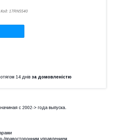
Код:
17RN5540
ротягом 14 днів
за домовленістю
,начиная с 2002-> года выпуска.
уарами
во-/правосторонним управлением