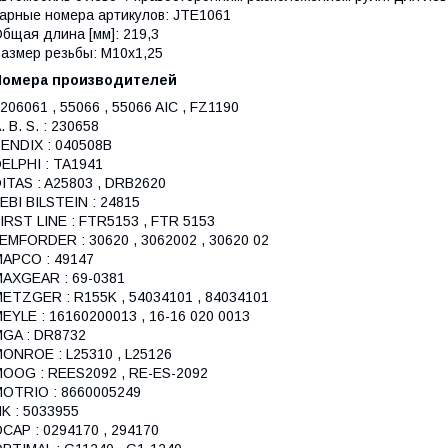
арные номера артикулов: JTE1061
бщая длина [мм]: 219,3
азмер резьбы: M10x1,25
Номера производителей
 206061 , 55066 , 55066 AIC , FZ1190
. B. S. : 230658
ENDIX : 040508B
ELPHI : TA1941
ITAS : A25803 , DRB2620
EBI BILSTEIN : 24815
IRST LINE : FTR5153 , FTR 5153
EMFORDER : 30620 , 3062002 , 30620 02
APCO : 49147
AXGEAR : 69-0381
ETZGER : R155K , 54034101 , 84034101
EYLE : 16160200013 , 16-16 020 0013
GA : DR8732
ONROE : L25310 , L25126
OOG : REES2092 , RE-ES-2092
OTRIO : 8660005249
K : 5033955
CAP : 0294170 , 294170