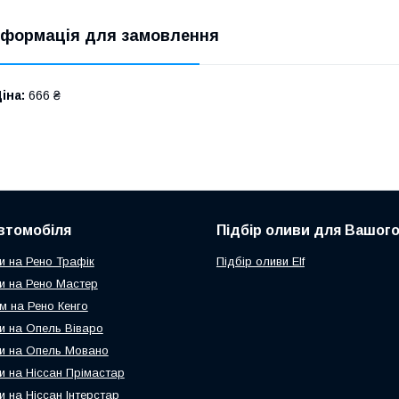
нформація для замовлення
іна:
666 ₴
втомобіля
Підбір оливи для Вашого
и на Рено Трафік
Підбір оливи Elf
и на Рено Мастер
м на Рено Кенго
и на Опель Віваро
и на Опель Мовано
и на Ніссан Прімастар
и на Ніссан Інтерстар