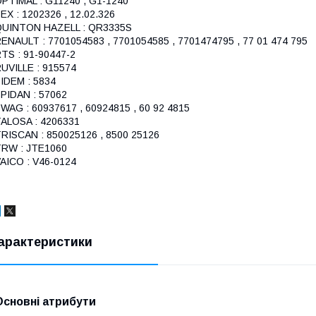
PTIMAL : G11240 , G1-1240
EX : 1202326 , 12.02.326
QUINTON HAZELL : QR3335S
ENAULT : 7701054583 , 7701054585 , 7701474795 , 77 01 474 795
TS : 91-90447-2
UVILLE : 915574
IDEM : 5834
PIDAN : 57062
WAG : 60937617 , 60924815 , 60 92 4815
ALOSA : 4206331
RISCAN : 850025126 , 8500 25126
RW : JTE1060
AICO : V46-0124
арактеристики
Основні атрибути