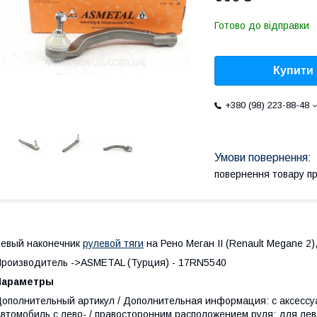
Готово до відправки
Купити
+380 (98) 223-88-48
повернення товару п
евый наконечник
рулевой тяги
на Рено Меган II (Renault Megane 2)
роизводитель ->ASMETAL (Турция) - 17RN5540
Параметры
ополнительный артикул / Дополнительная информация: с аксесс
втомобиль с лево- / правосторонним расположением руля: для ле