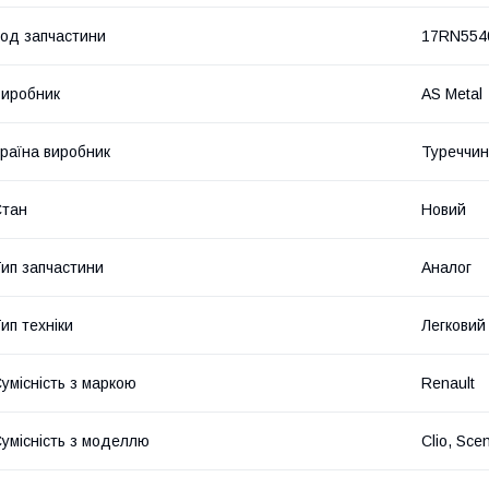
од запчастини
17RN554
иробник
AS Metal
раїна виробник
Туреччи
Стан
Новий
ип запчастини
Аналог
ип техніки
Легковий
умісність з маркою
Renault
умісність з моделлю
Clio, Sce