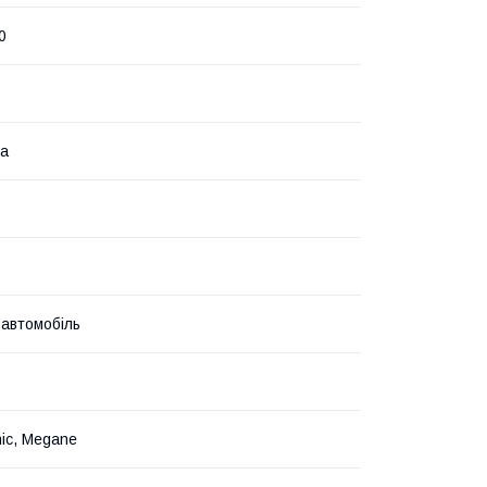
0
на
 автомобіль
nic, Megane