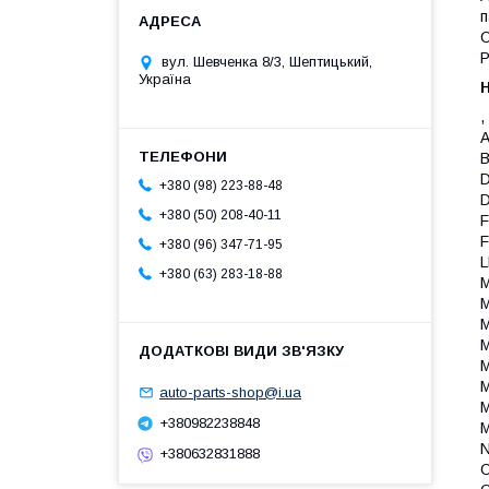
п
О
Р
вул. Шевченка 8/3, Шептицький,
Україна
,
A
B
D
+380 (98) 223-88-48
D
+380 (50) 208-40-11
F
F
+380 (96) 347-71-95
L
+380 (63) 283-18-88
M
M
M
M
M
M
auto-parts-shop@i.ua
M
+380982238848
M
N
+380632831888
O