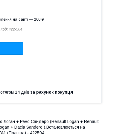
лення на сайті — 200 ₴
Код:
422-504
ротягом 14 днів
за рахунок покупця
о Логан + Рено Сандеро (Renault Logan + Renault
Logan + Dacia Sandero ).Встановлюється на
FA1 (Польща) - 422504