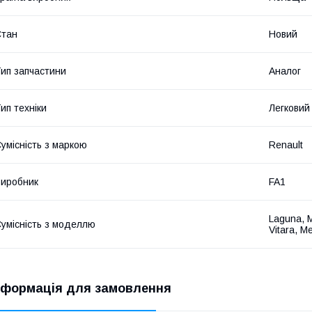
Стан
Новий
ип запчастини
Аналог
ип техніки
Легковий
умісність з маркою
Renault
иробник
FA1
Laguna, M
умісність з моделлю
Vitara, M
нформація для замовлення