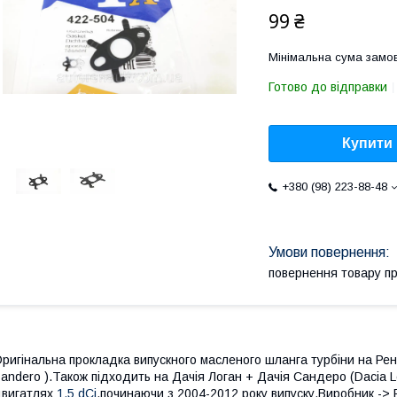
99 ₴
Мінімальна сума замов
Готово до відправки
Купити
+380 (98) 223-88-48
повернення товару п
ригінальна прокладка випускного масленого шланга турбіни на Рен
andero ).Також підходить на Дачія Логан + Дачія Сандеро (Dacia 
вигатлях
1.5 dCi
,починаючи з 2004-2012 року випуску.Виробник -> 