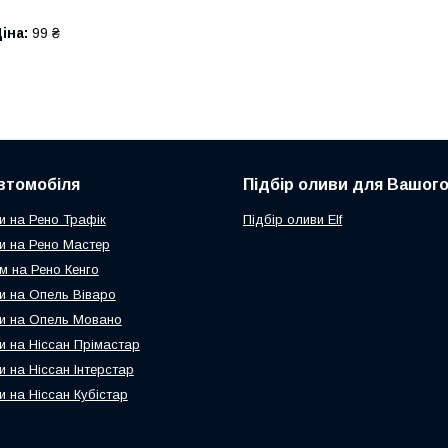
іна:
99 ₴
втомобіля
Підбір оливи для Вашого
и на Рено Трафік
Підбір оливи Elf
и на Рено Мастер
м на Рено Кенго
и на Опель Віваро
и на Опель Мовано
и на Ніссан Прімастар
и на Ніссан Інтерстар
и на Ніссан Кубістар