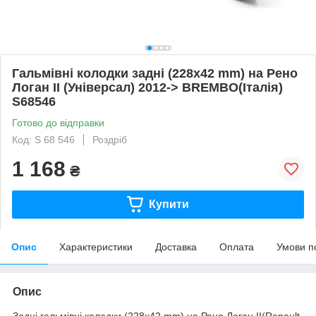
Гальмівні колодки задні (228x42 mm) на Рено
Логан II (Універсал) 2012-> BREMBO(Італія)
S68546
Готово до відправки
Код: S 68 546
Роздріб
1 168
₴
Купити
Опис
Характеристики
Доставка
Оплата
Умови п
Опис
Задні гальмівні колодки (228x42 mm) на Рено Логан II(Renault