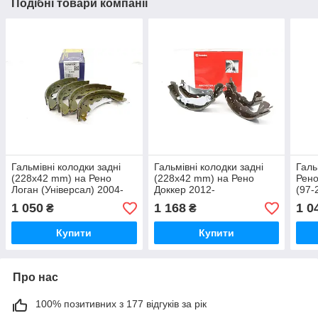
Подібні товари компанії
Гальмівні колодки задні
Гальмівні колодки задні
Галь
(228x42 mm) на Рено
(228x42 mm) на Рено
Рено
Логан (Універсал) 2004-
Доккер 2012-
(97
2012 KAMPOL (Польща)
>BREMBO(Італія) S68546
S56
1 050
1 168
1 0
₴
₴
K825
Купити
Купити
Про нас
100% позитивних з 177 відгуків за рік