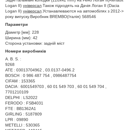
Logan II)
універсал
.Також підходять на Дачія Логан II (Dacia
Logan II)
універсал
.Устанавлеваются на автомобілях з 2012->
року випуску.Виробник BREMBO(Італія) S68546
Параметри
Діаметр [мм]: 228
Ширина (мм): 42
Сторона установки: задній міст
Номери виробників
A. B. S. :
9268
ATE : 03013704962 , 03.0137-0496.2
BOSCH : 0 986 487 754 , 0986487754
CIFAM : 153365
DACIA : 6001549703 , 60 01 549 703 , 60 01 549 704 ,
7701210109
DELPHI : LS2022
FERODO : FSB4031
FTE : BB1362A1
GIRLING : 5187809
LPR : 09890
METELLI : 530365