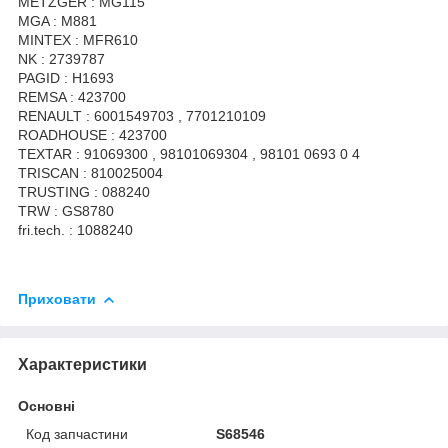
METZGER : MG115
MGA : M881
MINTEX : MFR610
NK : 2739787
PAGID : H1693
REMSA : 423700
RENAULT : 6001549703 , 7701210109
ROADHOUSE : 423700
TEXTAR : 91069300 , 98101069304 , 98101 0693 0 4
TRISCAN : 810025004
TRUSTING : 088240
TRW : GS8780
fri.tech. : 1088240
Приховати
Характеристики
Основні
Код запчастини
S68546