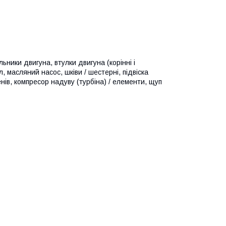
ьники двигуна, втулки двигуна (корінні і
л, масляний насос, шківи / шестерні, підвіска
енів, компресор надуву (турбіна) / елементи, щуп