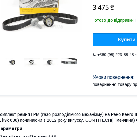
3 475 ₴
Готово до відправки
Купити
+380 (98) 223-88-48
повернення товару п
омплект ремня ГРМ (газо-розподільчого механізму) на Рено Кенго II (
. k9k 636) починаючи з 2012 року випуску. CONTITECH(Німеччина)
Параметри