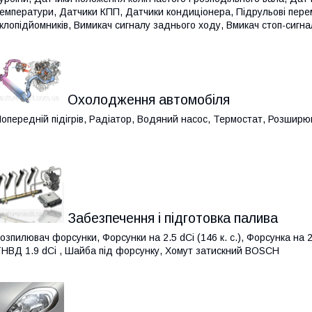
емператури, Датчики КПП, Датчики кондиціонера, Підрульові перем
клопідйомників, Вимикач сигналу заднього ходу, Вмикач стоп-сигна
Охолодження автомобіля
опередній підігрів, Радіатор, Водяний насос, Термостат, Розширю
Забезпечення і підготовка палива
озпилювач форсунки, Форсунки на 2.5 dCi (146 к. с.), Форсунка на 2
НВД 1.9 dCi , Шайба під форсунку, Хомут затискний BOSCH