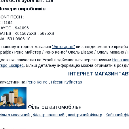
Кількість зубів шт: 119
Номери виробників
CONTITECH :
CT1184
AYCO : 941096
ATES : K015675XS , 5675XS
NA : 531 0906 10
 нашому інтернет магазині
"Автогараж"
ви завжди зможете придбати
рафік / Рено Майстер / Рено Кенго/ Опель Віваро / Опель Мовано /
оставка запчастин по Україні здійснюється перевізниками
Нова по
вро Експрес
. Більш детальну інформацію можна отримати в розділі
ІНТЕРНЕТ МАГАЗИН "А
апчастини на
Рено Кенго
,
Ніссан Кубистар
Фільтра автомобільні
ільтр масляний
,
Фільтр паливний
,
повітряний Фільтр
,
Кабінний фі