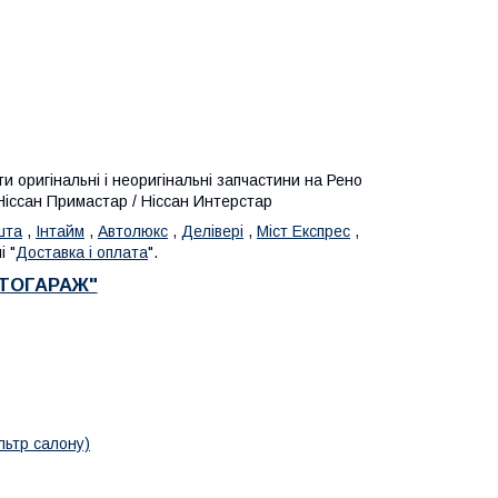
 оригінальні і неоригінальні запчастини на Рено
 Ніссан Примастар / Ніссан Интерстар
шта
,
Інтайм
,
Автолюкс
,
Делівері
,
Міст Експрес
,
 "
Доставка і оплата
".
ВТОГАРАЖ"
льтр салону)