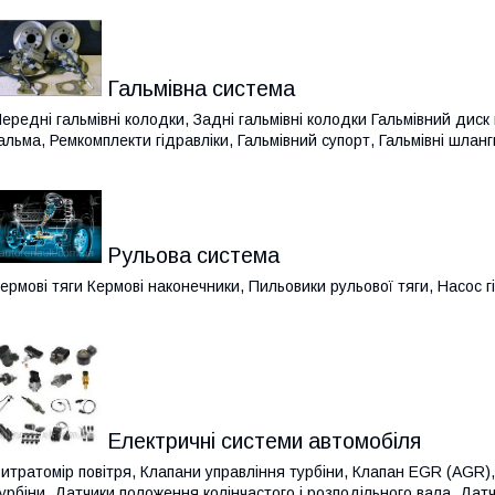
Гальмівна система
ередні гальмівні колодки, Задні гальмівні колодки Гальмівний диск
альма, Ремкомплекти гідравліки, Гальмівний супорт, Гальмівні шлан
Рульова система
ермові тяги Кермові наконечники, Пильовики рульової тяги, Насос 
Електричні системи автомобіля
итратомір повітря, Клапани управління турбіни, Клапан EGR (AGR)
урбіни, Датчики положення колінчастого і розподільного вала, Дат