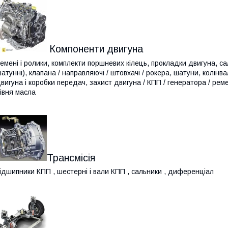
Компоненти двигуна
емені і ролики, комплекти поршневих кілець, прокладки двигуна, сал
атунні), клапана / направляючі / штовхачі / рокера, шатуни, колінва
вигуна і коробки передач, захист двигуна / КПП / генератора / рем
івня масла
Трансмісія
ідшипники КПП , шестерні і вали КПП , сальники , диференціал