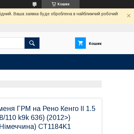
Кошик
ихідний. Ваша заявка буде оброблена в найближчий робочий
Кошик
еня ГРМ на Рено Кенго II 1.5
8/110 k9k 636) (2012>)
імеччина) CT1184K1