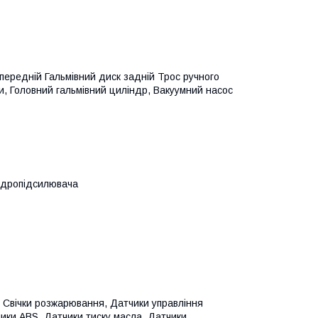
 передній Гальмівний диск задній Трос ручного
ги, Головний гальмівний циліндр, Вакуумний насос
гідропідсилювача
, Свічки розжарювання, Датчики управління
чики ABS, Датчики тиску масла, Датчики