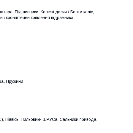
атора, Підшипники, Колісні диски / Болти коліс,
и і кронштейни кріплення підрамника,
ра, Пружини
), Піввісь, Пильовики ШРУСа, Сальники привода,