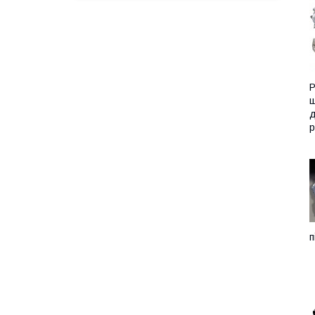
Р
ш
д
р
п