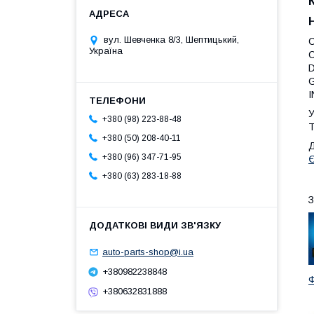
вул. Шевченка 8/3, Шептицький,
Україна
D
G
I
У
+380 (98) 223-88-48
Т
+380 (50) 208-40-11
Д
+380 (96) 347-71-95
Є
+380 (63) 283-18-88
З
auto-parts-shop@i.ua
+380982238848
Ф
+380632831888