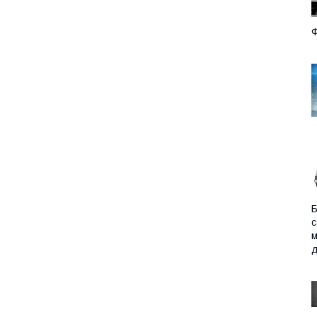
Ф
Б
с
м
д