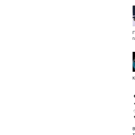
П
г
К
В
т