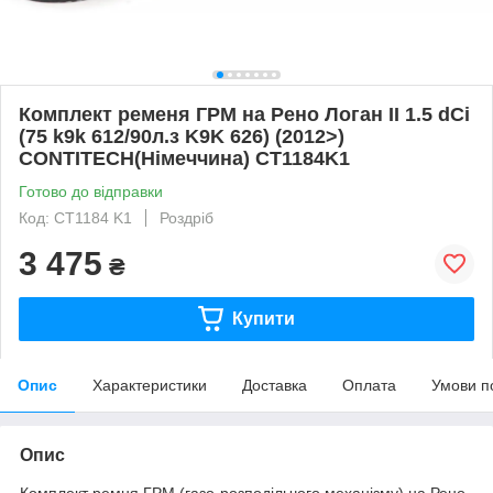
Комплект ременя ГРМ на Рено Логан II 1.5 dCi
(75 k9k 612/90л.з K9K 626) (2012>)
CONTITECH(Німеччина) CT1184K1
Готово до відправки
Код: CT1184 K1
Роздріб
3 475
₴
Купити
Опис
Характеристики
Доставка
Оплата
Умови п
Опис
Комплект ремня ГРМ (газо-розподільчого механізму) на Рено