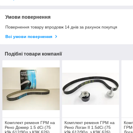
Умови повернення
Повернення товару впродовж 14 днів за рахунок покупця
Всі умови повернення
Подібні товари компанії
Комплект ременя ГРМ на
Комплект ременя ГРМ на
Ком
Рено Доккер 1.5 dCi (75
Рено Логан II 1.5dCi (75
ГРМ
k9k 612/90л.з K9K 626)
k9k 612/90л. з K9K 626)
Лога