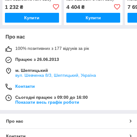
(2012>) DAYCO (Італія)
(2012>) Renault (Оригінал)
612/
1 232
4 404
7 6
₴
₴
941096
130C14613R
(201
119
Купити
Купити
Про нас
100% позитивних з 177 відгуків за рік
Працює з 26.06.2013
м. Шептицький
вул. Шевченка 8/3, Шептицький, Україна
Контакти
Сьогодні працює з 09:00 до 16:00
Показати весь графік роботи
Про нас
Контакти