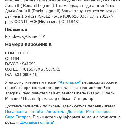
Логан II ( Renault Logan II).Також підходить до автомобілів
Дачія Логан II (Dacia Logan II).Запчастину застосовується до
двигунів 1.5 dCi (K9k612 75л.з/ K9K 626 90 л. с.), з 2012- >
року CONTITECH(Німеччина) CT1184K1
Параметри
Кількість зубів шт: 119
Номери виробників
CONTITECH :
CT1184
DAYCO : 941096
GATES : K015675XS , 5675XS
INA : 531 0906 10
У нашому інтернет магазині
"Автогараж"
ви завжди зможете
придбати оригінальні і неоригінальні запчастини на Рено
Трафік / Рено Майстер / Рено Кенго/ Опель Віваро / Опель
Мовано / Ніссан Примастар / Ніссан Интерстар
Доставка запчастин по Україні здійснюється перевізниками
Нова пошта
,
Інтайм
,
Автолюкс
,
Делівері
,
Міст Експрес
,
Євро Експрес
. Більш детальну інформацію можна отримати в
розділі "
Доставка і оплата
".