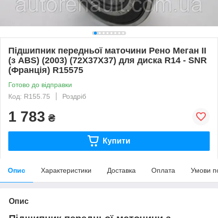
Підшипник передньої маточини Рено Меган II
(з ABS) (2003) (72X37X37) для диска R14 - SNR
(Франція) R15575
Готово до відправки
Код: R155.75
Роздріб
1 783
₴
Купити
Опис
Характеристики
Доставка
Оплата
Умови п
Опис