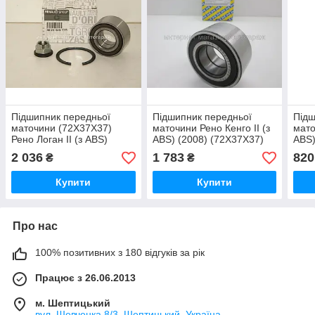
Підшипник передньої
Підшипник передньої
Підш
маточини (72X37X37)
маточини Рено Кенго II (з
мато
Рено Логан II (з ABS)
ABS) (2008) (72X37X37)
ABS)
2012-> Renault (Оригінал)
для диска R14 - SNR
для 
2 036
1 783
820
₴
₴
402102977R
(Франція) R15575
200
Купити
Купити
Про нас
100% позитивних з 180 відгуків за рік
Працює з 26.06.2013
м. Шептицький
вул. Шевченка 8/3, Шептицький, Україна