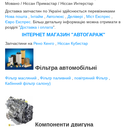
Мовано / Ніссан Примастар / Ніссан Интерстар
Доставка запчастин по Україні здійснюється перевізниками
Нова пошта
,
Інтайм
,
Автолюкс
,
Делівері
,
Міст Експрес
,
Євро Експрес
. Більш детальну інформацію можна отримати в
розділі "
Доставка і оплата
".
ІНТЕРНЕТ МАГАЗИН "АВТОГАРАЖ"
Запчастини на
Рено Кенго
,
Ніссан Кубистар
Фільтра автомобільні
Фільтр масляний
,
Фільтр паливний
,
повітряний Фільтр
,
Кабінний фільтр салону)
Компоненти двигуна