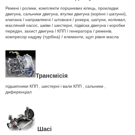
Ремені і ролики, комплекти поршневих кілець, прокладки
двигуна, сальники двигуна, втулки двигуна (корінні і шатунні),
клапана / направляючі / штовхачі / рокера, шатуни, колінвал,
масляний насос, шківи / шестерні, підвіска двигуна і коробки
передач, захист двигуна / КПП / генератора / ременів,
компресор надуву (турбіна) / елементи, щуп рівня масла
Трансмісія
підшипники КПП , шестерні і вали КПП , сальники ,
диференціал
Шасі