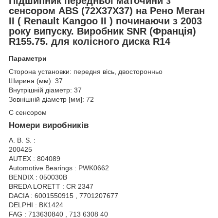
Підшипник передньої маточини з
сенсором ABS (72X37X37) на Рено Меган
II ( Renault Kangoo II ) починаючи з 2003
року випуску. Виробник SNR (Франція)
R155.75. для колісного диска R14
Параметри
Сторона установки: передня вісь, двосторонньо
Ширина (мм): 37
Внутрішній діаметр: 37
Зовнішній діаметр [мм]: 72
C сенсором
Номери виробників
A. B. S. :
200425
AUTEX : 804089
Automotive Bearings : PWK0662
BENDIX : 050030B
BREDA LORETT : CR 2347
DACIA : 6001550915 , 7701207677
DELPHI : BK1424
FAG : 713630840 , 713 6308 40