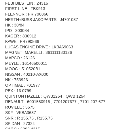
FEBI BILSTEIN : 24315
FIRST LINE : FBK913
FLENNOR : FR 790866
HERTH+BUSS JAKOPARTS : J4701037
HK : 30/84
IPD : 303084
KAGER : 830912
KAWE : FR790866
LUCAS ENGINE DRIVE : LKBA69063
MAGNETI MARELLI : 361111183126
MAPCO : 26126
MEYLE : 16146500011
MOOG : 510520B1
NISSAN : 40210-AX000
NK : 753926
OPTIMAL : 701977
PEX : 16.0799
QUINTON HAZELL : QWB1254 , QWB 1254
RENAULT : 6001550915 , 7701207677 , 7701 207 677
RUVILLE : 5575
SKF : VKBA3637
SNR : R 155.75 , R155.75
SPIDAN : 27324