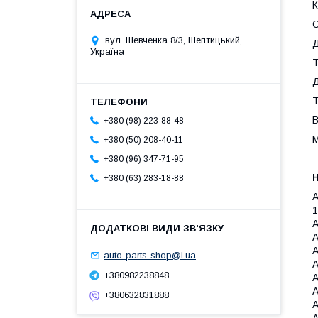
К
С
вул. Шевченка 8/3, Шептицький,
Д
Україна
Т
Д
Т
В
+380 (98) 223-88-48
М
+380 (50) 208-40-11
+380 (96) 347-71-95
+380 (63) 283-18-88
A
1
A
A
A
auto-parts-shop@i.ua
A
+380982238848
A
A
+380632831888