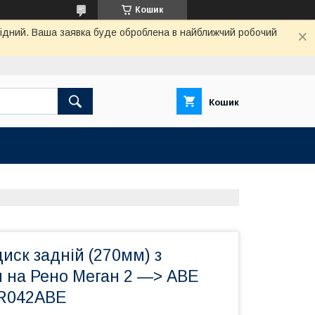
Кошик
ихідний. Ваша заявка буде оброблена в найближчий робочий
Кошик
иск задній (270мм) з
 на Рено Меган 2 —> ABE
4R042ABE