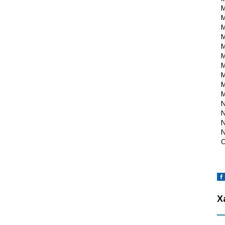
M
M
M
M
M
M
M
M
M
N
N
N
O
Х