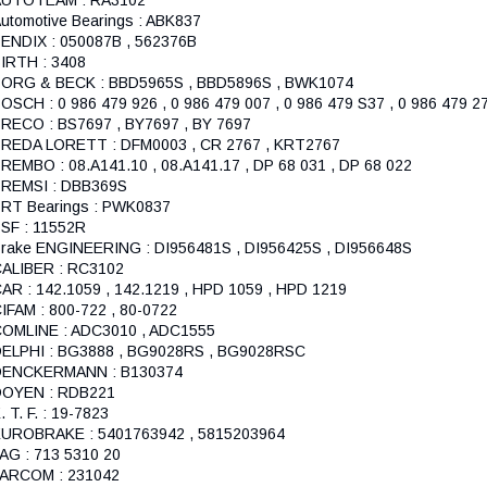
utomotive Bearings : ABK837
ENDIX : 050087B , 562376B
IRTH : 3408
ORG & BECK : BBD5965S , BBD5896S , BWK1074
OSCH : 0 986 479 926 , 0 986 479 007 , 0 986 479 S37 , 0 986 479 2
RECO : BS7697 , BY7697 , BY 7697
REDA LORETT : DFM0003 , CR 2767 , KRT2767
REMBO : 08.A141.10 , 08.A141.17 , DP 68 031 , DP 68 022
REMSI : DBB369S
RT Bearings : PWK0837
SF : 11552R
rake ENGINEERING : DI956481S , DI956425S , DI956648S
ALIBER : RC3102
AR : 142.1059 , 142.1219 , HPD 1059 , HPD 1219
IFAM : 800-722 , 80-0722
OMLINE : ADC3010 , ADC1555
ELPHI : BG3888 , BG9028RS , BG9028RSC
DENCKERMANN : B130374
DOYEN : RDB221
. T. F. : 19-7823
UROBRAKE : 5401763942 , 5815203964
AG : 713 5310 20
ARCOM : 231042