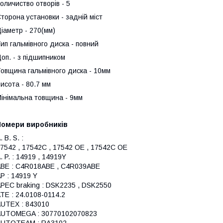
оличиство отворів - 5
торона установки - задній міст
іаметр - 270(мм)
ип гальмівного диска - повний
оп. - з підшипником
овщина гальмівного диска - 10мм
исота - 80.7 мм
інімальна товщина - 9мм
Номери виробників
. B. S. :
7542 , 17542C , 17542 OE , 17542C OE
. P. : 14919 , 14919Y
BE : C4R018ABE , C4R039ABE
P : 14919 Y
PEC braking : DSK2235 , DSK2550
TE : 24.0108-0114.2
UTEX : 843010
AUTOMEGA : 30770102070823
AUTOTEAM : RA3102