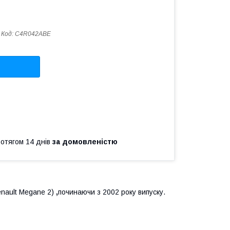
Код:
C4R042ABE
ротягом 14 днів
за домовленістю
enault Megane 2)
,
починаючи з 2002 року випуску.