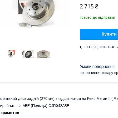
2 715 ₴
Готово до відправки
Купити
+380 (98) 223-88-48
повернення товару п
альмівний диск задній (270 мм) з підшипником на Рено Меган II ( R
иробник —> ABE (Польща) C4R042ABE
Параметри