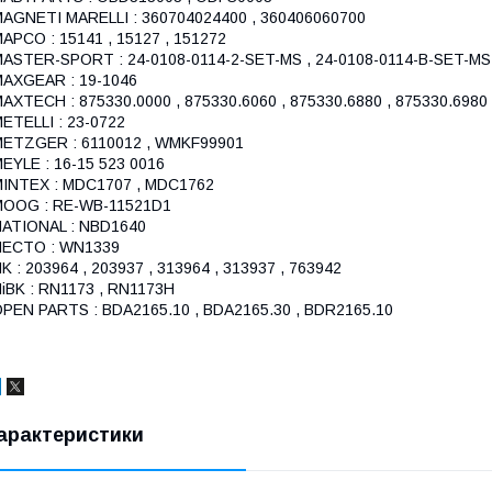
AGNETI MARELLI : 360704024400 , 360406060700
APCO : 15141 , 15127 , 151272
ASTER-SPORT : 24-0108-0114-2-SET-MS , 24-0108-0114-B-SET-MS
AXGEAR : 19-1046
AXTECH : 875330.0000 , 875330.6060 , 875330.6880 , 875330.6980
ETELLI : 23-0722
ETZGER : 6110012 , WMKF99901
EYLE : 16-15 523 0016
INTEX : MDC1707 , MDC1762
MOOG : RE-WB-11521D1
ATIONAL : NBD1640
NECTO : WN1339
K : 203964 , 203937 , 313964 , 313937 , 763942
iBK : RN1173 , RN1173H
PEN PARTS : BDA2165.10 , BDA2165.30 , BDR2165.10
арактеристики