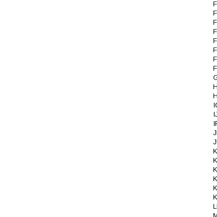
F
F
F
F
F
F
F
F
G
H
H
I
I
I
J
J
K
K
K
K
K
K
L
M