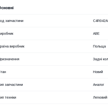
Основні
од запчастини
C4R042A
иробник
ABE
раїна виробник
Польща
ризначення
Задні ко
Стан
Новий
ип запчастини
Аналог
ип техніки
Легковий