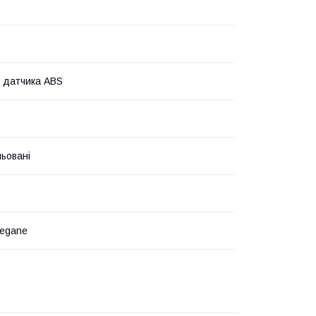
м датчика ABS
ьовані
Megane