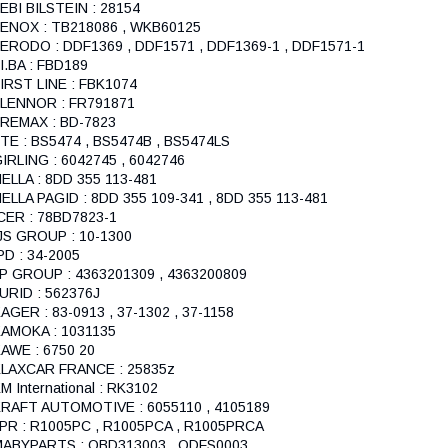
EBI BILSTEIN : 28154
ENOX : TB218086 , WKB60125
ERODO : DDF1369 , DDF1571 , DDF1369-1 , DDF1571-1
I.BA : FBD189
IRST LINE : FBK1074
LENNOR : FR791871
REMAX : BD-7823
TE : BS5474 , BS5474B , BS5474LS
IRLING : 6042745 , 6042746
ELLA : 8DD 355 113-481
ELLA PAGID : 8DD 355 109-341 , 8DD 355 113-481
CER : 78BD7823-1
JS GROUP : 10-1300
PD : 34-2005
P GROUP : 4363201309 , 4363200809
URID : 562376J
AGER : 83-0913 , 37-1302 , 37-1158
AMOKA : 1031135
AWE : 6750 20
LAXCAR FRANCE : 25835z
M International : RK3102
RAFT AUTOMOTIVE : 6055110 , 4105189
PR : R1005PC , R1005PCA , R1005PRCA
ABYPARTS : OBD313003 , ODFS0003