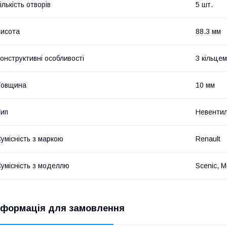
ількість отворів
5 шт.
исота
88.3 мм
онструктивні особливості
З кільце
Товщина
10 мм
ип
Невентил
умісність з маркою
Renault
умісність з моделлю
Scenic, 
нформація для замовлення