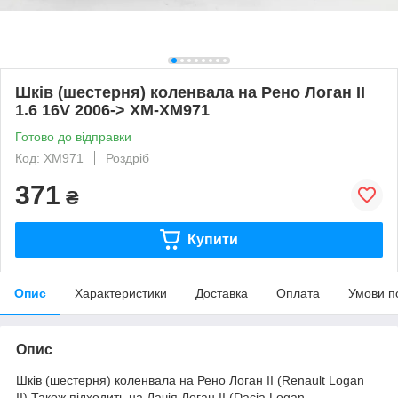
Шків (шестерня) коленвала на Рено Логан II
1.6 16V 2006-> XM-XM971
Готово до відправки
Код: XM971
Роздріб
371
₴
Купити
Опис
Характеристики
Доставка
Оплата
Умови п
Опис
Шків (шестерня) коленвала на Рено Логан II (Renault Logan
II).Також підходить на Дачія Логан II (Dacia Logan