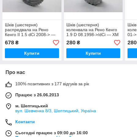
Шків (шестерня)
Шків (шестерня)
Шків
распредвала на Рено
коленвала на Рено Кенго
коле
Кенго II 1.5 dCi 2008-> —
1.9 D 08.1998->/dCi — XM
01->
XM - XM465
- XM630
678
280
280
₴
₴
Купити
Купити
Про нас
100% позитивних з 177 відгуків за рік
Працює з 26.06.2013
м. Шептицький
вул. Шевченка 8/3, Шептицький, Україна
Контакти
Сьогодні працює з 09:00 до 16:00