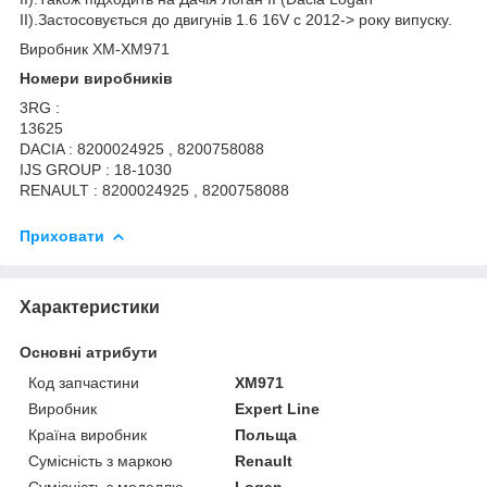
II).Застосовується до двигунів 1.6 16V c 2012-> року випуску.
Виробник XM-XM971
Номери виробників
3RG :
13625
DACIA : 8200024925 , 8200758088
IJS GROUP : 18-1030
RENAULT : 8200024925 , 8200758088
Приховати
Характеристики
Основні атрибути
Код запчастини
XM971
Виробник
Expert Line
Країна виробник
Польща
Сумісність з маркою
Renault
Сумісність з моделлю
Logan