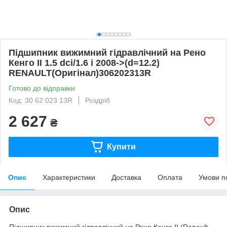
Підшипник вижимний гідравлічний на Рено
Кенго II 1.5 dci/1.6 i 2008->(d=12.2)
RENAULT(Оригінал)306202313R
Готово до відправки
Код: 30 62 023 13R
Роздріб
2 627
₴
Купити
Опис
Характеристики
Доставка
Оплата
Умови п
Опис
Підшипник вижимний гідравлічний на Рено Кенго II (Renault