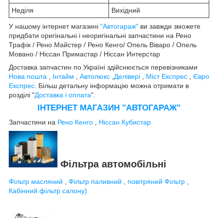
Неділя
Вихідний
У нашому інтернет магазині
"Автогараж"
ви завжди зможете
придбати оригінальні і неоригінальні запчастини на Рено
Трафік / Рено Майстер / Рено Кенго/ Опель Віваро / Опель
Мовано / Ніссан Примастар / Ніссан Интерстар
Доставка запчастин по Україні здійснюється перевізниками
Нова пошта
,
Інтайм
,
Автолюкс
,
Делівері
,
Міст Експрес
,
Євро
Експрес
. Більш детальну інформацію можна отримати в
розділі "
Доставка і оплата
".
ІНТЕРНЕТ МАГАЗИН "АВТОГАРАЖ"
Запчастини на
Рено Кенго
,
Ніссан Кубистар
Фільтра автомобільні
Фільтр масляний
,
Фільтр паливний
,
повітряний Фільтр
,
Кабінний фільтр салону)