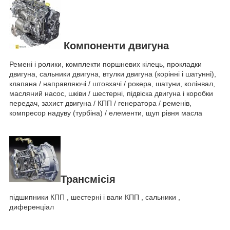
Компоненти двигуна
Ремені і ролики, комплекти поршневих кілець, прокладки
двигуна, сальники двигуна, втулки двигуна (корінні і шатунні),
клапана / направляючі / штовхачі / рокера, шатуни, колінвал,
масляний насос, шківи / шестерні, підвіска двигуна і коробки
передач, захист двигуна / КПП / генератора / ременів,
компресор надуву (турбіна) / елементи, щуп рівня масла
Трансмісія
підшипники КПП , шестерні і вали КПП , сальники ,
диференціал