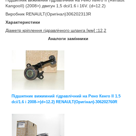
KangooII) (2008>) двигун 1,5 dci/1.6 i 16V. (d=12.2)
Виробник RENAULT(Оригінал)306202313R
Характеристики
Діаметр кріплення гідравлічного шланга [мм]
:
12,2
Аналоги замінники
Підшипник вижимний гідравлічний на Рено Кенго II 1.5
dci/1.6 i 2008->(d=12.2) RENAULT(Оригінал)-306202760R