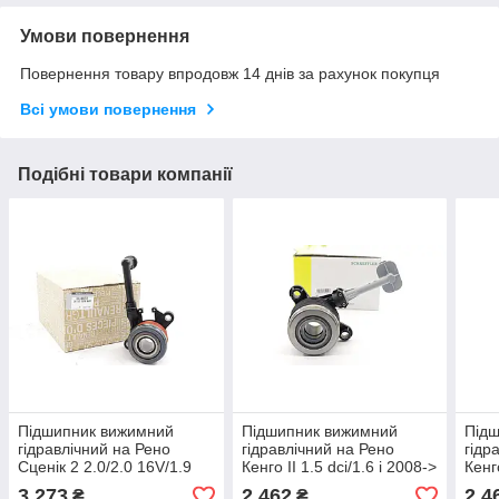
Умови повернення
Повернення товару впродовж 14 днів за рахунок покупця
Всі умови повернення
Подібні товари компанії
Підшипник вижимний
Підшипник вижимний
Під
гідравлічний на Рено
гідравлічний на Рено
гідр
Сценік 2 2.0/2.0 16V/1.9
Кенго II 1.5 dci/1.6 i 2008->
Кенг
dCi 2002-
(d=12.2) LuK (Німеччина)
(d=1
3 273
2 462
2 4
₴
₴