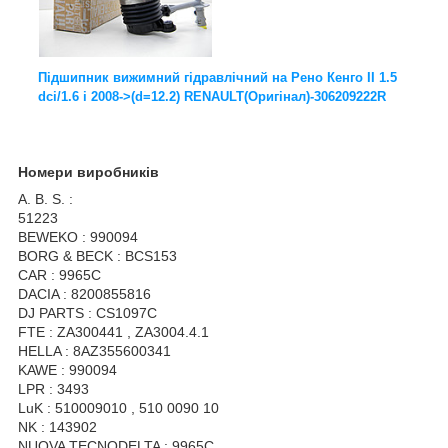
Підшипник вижимний гідравлічний на Рено Кенго II 1.5
dci/1.6 i 2008->(d=12.2) RENAULT(Оригінал)-306209222R
Номери виробників
A. B. S. :
51223
BEWEKO : 990094
BORG & BECK : BCS153
CAR : 9965C
DACIA : 8200855816
DJ PARTS : CS1097C
FTE : ZA300441 , ZA3004.4.1
HELLA : 8AZ355600341
KAWE : 990094
LPR : 3493
LuK : 510009010 , 510 0090 10
NK : 143902
NUOVA TECNODELTA : 9965C