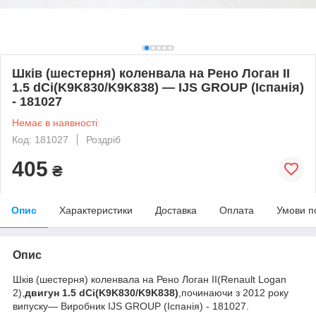
Шків (шестерня) коленвала на Рено Логан II
1.5 dCi(K9K830/K9K838) — IJS GROUP (Іспанія)
- 181027
Немає в наявності
Код: 181027
Роздріб
405
₴
Опис
Характеристики
Доставка
Оплата
Умови п
Опис
Шків (шестерня) коленвала на Рено Логан II(Renault Logan
2),
двигун 1.5 dCi(K9K830/K9K838)
,починаючи з 2012 року
випуску— Виробник IJS GROUP (Іспанія) - 181027.