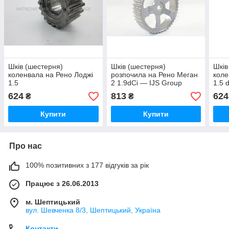
Шків (шестерня)
Шків (шестерня)
Шків
коленвала на Рено Лоджі
розпочила на Рено Меган
коле
1.5
2 1.9dCi — IJS Group
1.5 
dCi(K9K830/846/856/838/666)
(Іспанія) 181002
201
624
813
624
₴
₴
— METALCAUCHO
(Ісп
(Іспанія) - MC5543
Купити
Купити
Про нас
100% позитивних з 177 відгуків за рік
Працює з 26.06.2013
м. Шептицький
вул. Шевченка 8/3, Шептицький, Україна
Контакти