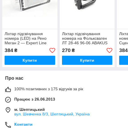
Ліхтар підсвічування
Ліхтар підсвічування
Ліхт
номера (LED) на Рено
номера на Фольксваген
номе
Меган 2 — Expert Line
ЛТ 28-46 96-06 ABAKUS
Сцен
(Польща) LPL0220
(Польща) 05342900
(По
384
270
384
₴
₴
Купити
Купити
Про нас
100% позитивних з 175 відгуків за рік
Працює з 26.06.2013
м. Шептицький
вул. Шевченка 8/3, Шептицький, Україна
Контакти