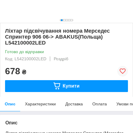
Ліхтар підсвічування номера Мерседес
Спринтер 906 06-> ABAKUS(Польща)
L542100002LED
Готово до відправки
Код: L542100002LED
Роздріб
678
₴
Купити
Опис
Характеристики
Доставка
Оплата
Умови п
Опис
Ліхтар підсвічування номера Мерседес Спринтер
(Mercedes