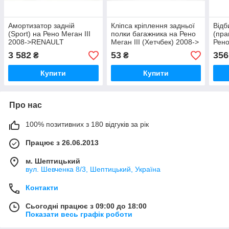
Амортизатор задній
Кліпса кріплення задньої
Відб
(Sport) на Рено Меган III
полки багажника на Рено
(пра
2008->RENAULT
Меган III (Хетчбек) 2008->
Рено
(Оригінал) 562108593R
RENAULT (Оригінал)
> A
3 582
53
356
₴
₴
8200675047
042
Купити
Купити
Про нас
100% позитивних з 180 відгуків за рік
Працює з 26.06.2013
м. Шептицький
вул. Шевченка 8/3, Шептицький, Україна
Контакти
Сьогодні працює з 09:00 до 18:00
Показати весь графік роботи