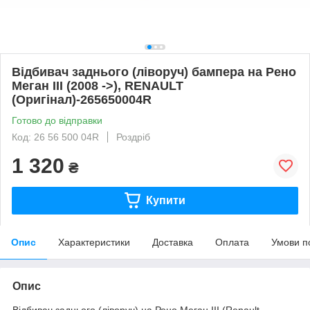
Відбивач заднього (ліворуч) бампера на Рено
Меган III (2008 ->), RENAULT
(Оригінал)-265650004R
Готово до відправки
Код: 26 56 500 04R
Роздріб
1 320
₴
Купити
Опис
Характеристики
Доставка
Оплата
Умови п
Опис
Відбивач заднього (ліворуч) на Рено Меган III (Renault