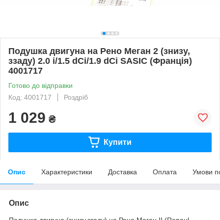
Подушка двигуна на Рено Меган 2 (знизу,
ззаду) 2.0 i/1.5 dCi/1.9 dCi SASIC (Франція)
4001717
Готово до відправки
Код: 4001717
Роздріб
1 029
₴
Купити
Опис
Характеристики
Доставка
Оплата
Умови п
Опис
Подушка двигуна (знизу,ззаду) на Рено Меган II (Renaul