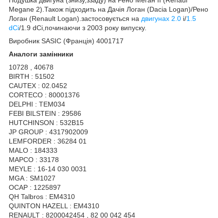
Megane 2).Також підходить на Дачія Логан (Dacia Logan)/Рено
Логан (Renault Logan).застосовується на
двигунах 2.0
i/
1.5
dCi
/1.9 dCi,починаючи з 2003 року випуску.
Виробник SASIC (Франція) 4001717
Аналоги замінники
10728 , 40678
BIRTH : 51502
CAUTEX : 02.0452
CORTECO : 80001376
DELPHI : TEM034
FEBI BILSTEIN : 29586
HUTCHINSON : 532B15
JP GROUP : 4317902009
LEMFORDER : 36284 01
MALO : 184333
MAPCO : 33178
MEYLE : 16-14 030 0031
MGA : SM1027
OCAP : 1225897
QH Talbros : EM4310
QUINTON HAZELL : EM4310
RENAULT : 8200042454 , 82 00 042 454