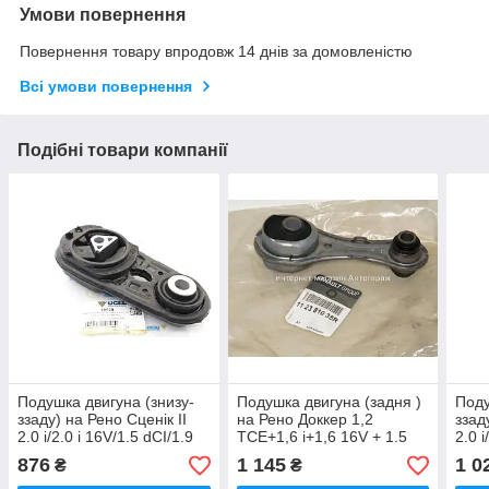
Умови повернення
Повернення товару впродовж 14 днів за домовленістю
Всі умови повернення
Подібні товари компанії
Подушка двигуна (знизу-
Подушка двигуна (задня )
Поду
ззаду) на Рено Сценік II
на Рено Доккер 1,2
ззад
2.0 i/2.0 i 16V/1.5 dCI/1.9
TCE+1,6 i+1,6 16V + 1.5
2.0 i
dCI (2003>) Ucel (Франція)
dCi RENAULT (Оригінал)
dCI 
876
1 145
1 0
₴
₴
10728
112381035R
SASI