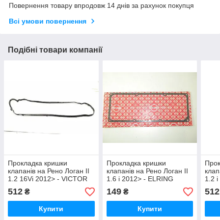
Повернення товару впродовж 14 днів за рахунок покупця
Всі умови повернення
Подібні товари компанії
Прокладка кришки
Прокладка кришки
Прок
клапанів на Рено Логан II
клапанів на Рено Логан II
клап
1.2 16Vi 2012> - VICTOR
1.6 i 2012> - ELRING
1.2 
REINZ(Німеччина)
(Німеччина) 486770
2008
512
149
512
₴
₴
713791200
REIN
713
Купити
Купити