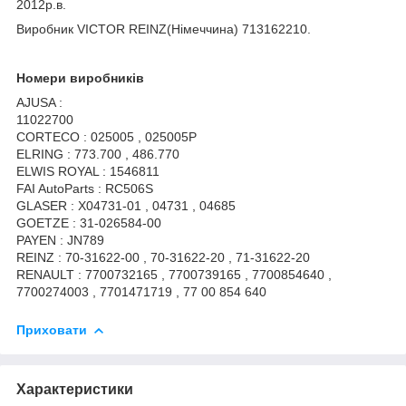
2012р.в.
Виробник VICTOR REINZ(Німеччина) 713162210.
Номери виробників
AJUSA :
11022700
CORTECO : 025005 , 025005P
ELRING : 773.700 , 486.770
ELWIS ROYAL : 1546811
FAI AutoParts : RC506S
GLASER : X04731-01 , 04731 , 04685
GOETZE : 31-026584-00
PAYEN : JN789
REINZ : 70-31622-00 , 70-31622-20 , 71-31622-20
RENAULT : 7700732165 , 7700739165 , 7700854640 ,
7700274003 , 7701471719 , 77 00 854 640
Приховати
Характеристики