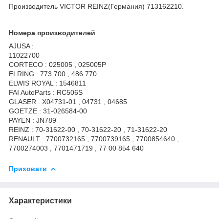
Производитель VICTOR REINZ(Германия) 713162210.
Номера производителей
AJUSA :
11022700
CORTECO : 025005 , 025005P
ELRING : 773.700 , 486.770
ELWIS ROYAL : 1546811
FAI AutoParts : RC506S
GLASER : X04731-01 , 04731 , 04685
GOETZE : 31-026584-00
PAYEN : JN789
REINZ : 70-31622-00 , 70-31622-20 , 71-31622-20
RENAULT : 7700732165 , 7700739165 , 7700854640 ,
7700274003 , 7701471719 , 77 00 854 640
Приховати
Характеристики