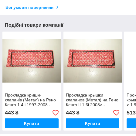
Всі умови повернення
Подібні товари компанії
Прокладка кришки
Прокладка крышки
Прок
клапанів (Метал) на Рено
клапанов (Метал) на Рено
крыш
Кенго 1.4 i 1997-2008 -
Кенго II 1.6i 2008> -
> 1.
ELRING (Німеччина)
ELRING (Германия)
(Гер
443
443
513
₴
₴
773700
486770
Купити
Купити