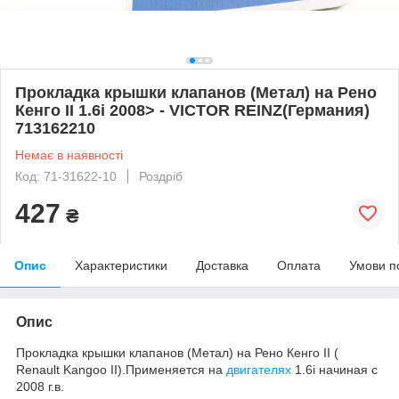
Прокладка крышки клапанов (Метал) на Рено
Кенго II 1.6i 2008> - VICTOR REINZ(Германия)
713162210
Немає в наявності
Код: 71-31622-10
Роздріб
427
₴
Опис
Характеристики
Доставка
Оплата
Умови п
Опис
Прокладка крышки клапанов (Метал) на Рено Кенго II (
Renault Kangoo II).Применяется на
двигателях
1.6i начиная с
2008 г.в.