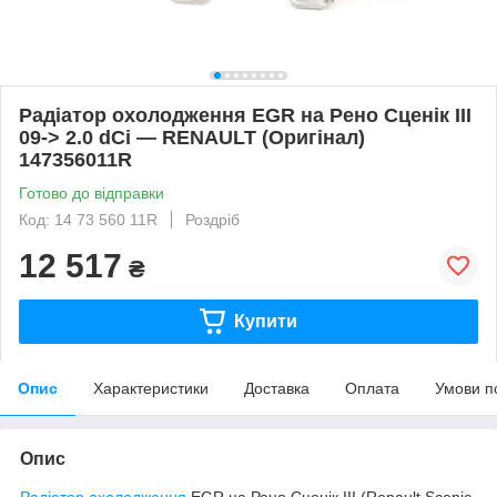
Радіатор охолодження EGR на Рено Сценік III
09-> 2.0 dCi — RENAULT (Оригінал)
147356011R
Готово до відправки
Код: 14 73 560 11R
Роздріб
12 517
₴
Купити
Опис
Характеристики
Доставка
Оплата
Умови п
Опис
Радіатор охолодження
EGR на Рено Сценік III (Renault Scenic