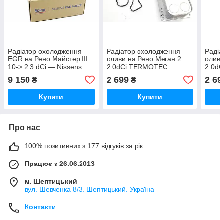
Радіатор охолодження
Радіатор охолодження
Раді
EGR на Рено Майстер III
оливи на Рено Меган 2
олив
10-> 2.3 dCi — Nissens
2.0dCi TERMOTEC
2.0
(Данія) 989287
(Польща) D4R008TT
(По
9 150
2 699
2 6
₴
₴
Купити
Купити
Про нас
100% позитивних з 177 відгуків за рік
Працює з 26.06.2013
м. Шептицький
вул. Шевченка 8/3, Шептицький, Україна
Контакти