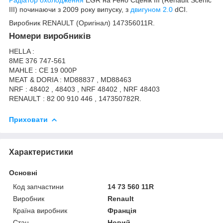
III) починаючи з 2009 року випуску, з
двигуном 2.0
dCI.
Виробник RENAULT (Оригінал) 147356011R.
Номери виробників
HELLA :
8ME 376 747-561
MAHLE : CE 19 000P
MEAT & DORIA : MD88837 , MD88463
NRF : 48402 , 48403 , NRF 48402 , NRF 48403
RENAULT : 82 00 910 446 , 147350782R.
Приховати
Характеристики
Основні
Код запчастини
14 73 560 11R
Виробник
Renault
Країна виробник
Франція
Стан
Новий