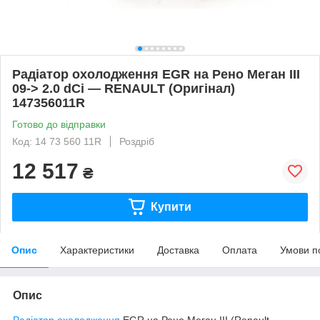
Радіатор охолодження EGR на Рено Меган III
09-> 2.0 dCi — RENAULT (Оригінал)
147356011R
Готово до відправки
Код: 14 73 560 11R
Роздріб
12 517
₴
Купити
Опис
Характеристики
Доставка
Оплата
Умови п
Опис
Радіатор охолодження
EGR на Рено Меган III (Renault