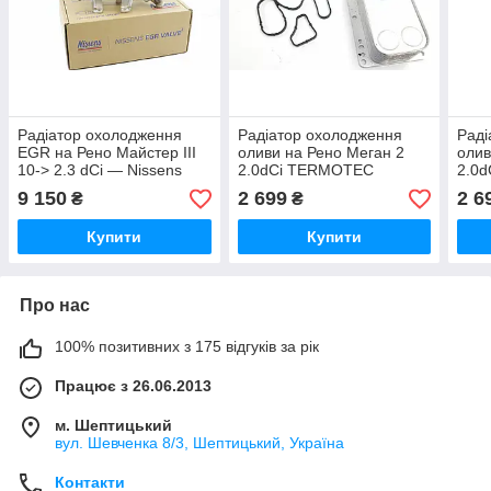
Радіатор охолодження
Радіатор охолодження
Раді
EGR на Рено Майстер III
оливи на Рено Меган 2
олив
10-> 2.3 dCi — Nissens
2.0dCi TERMOTEC
2.0
(Данія) 989287
(Польща) D4R008TT
(По
9 150
2 699
2 6
₴
₴
Купити
Купити
Про нас
100% позитивних з 175 відгуків за рік
Працює з 26.06.2013
м. Шептицький
вул. Шевченка 8/3, Шептицький, Україна
Контакти