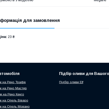
нформація для замовлення
іна:
23 ₴
втомобіля
Підбір оливи для Вашого
и на Рено Трафік
Підбір оливи Elf
и на Рено Мастер
м на Рено Кенго
и на Опель Віваро
и на Опель Мовано