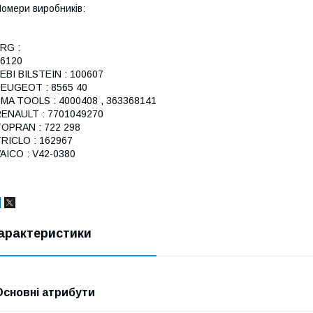
омери виробників:
RG :
6120
EBI BILSTEIN : 100607
EUGEOT : 8565 40
MA TOOLS : 4000408 , 363368141
ENAULT : 7701049270
OPRAN : 722 298
RICLO : 162967
AICO : V42-0380
арактеристики
Основні атрибути