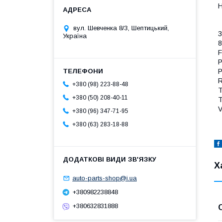
Н
вул. Шевченка 8/3, Шептицький,
3
Україна
8
F
P
P
R
+380 (98) 223-88-48
T
+380 (50) 208-40-11
T
V
+380 (96) 347-71-95
+380 (63) 283-18-88
Х
auto-parts-shop@i.ua
+380982238848
+380632831888