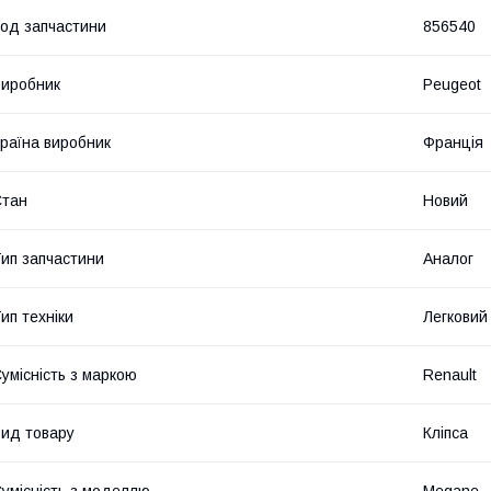
од запчастини
856540
иробник
Peugeot
раїна виробник
Франція
Стан
Новий
ип запчастини
Аналог
ип техніки
Легковий
умісність з маркою
Renault
ид товару
Кліпса
умісність з моделлю
Megane