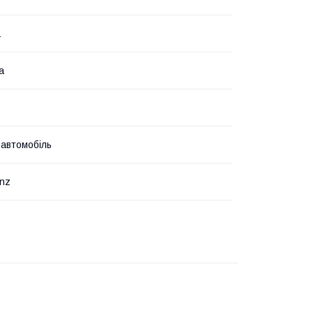
1
а
 автомобіль
inz