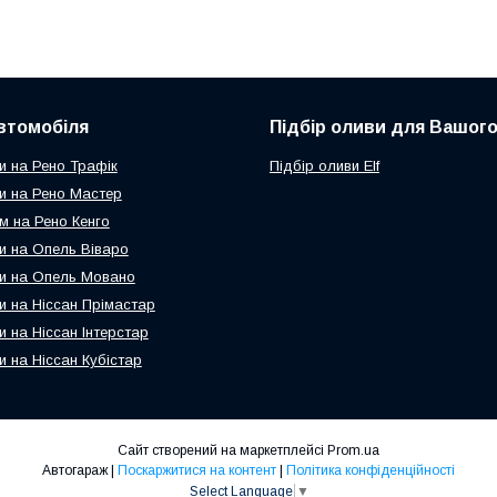
втомобіля
Підбір оливи для Вашого
и на Рено Трафік
Підбір оливи Elf
и на Рено Мастер
м на Рено Кенго
и на Опель Віваро
и на Опель Мовано
и на Ніссан Прімастар
и на Ніссан Інтерстар
и на Ніссан Кубістар
Сайт створений на маркетплейсі
Prom.ua
Автогараж |
Поскаржитися на контент
|
Політика конфіденційності
Select Language
▼