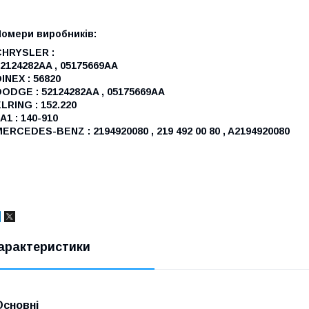
Номери виробників:
CHRYSLER :
2124282AA , 05175669AA
INEX : 56820
ODGE : 52124282AA , 05175669AA
LRING : 152.220
A1 : 140-910
ERCEDES-BENZ : 2194920080 , 219 492 00 80 , A2194920080
арактеристики
Основні