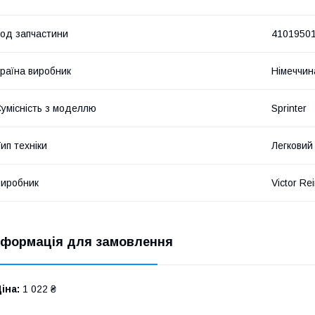
од запчастини
4101950
раїна виробник
Німеччин
умісність з моделлю
Sprinter
ип техніки
Легковий
иробник
Victor Re
нформація для замовлення
іна:
1 022 ₴