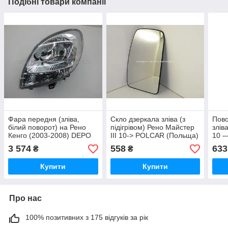
Подібні товари компанії
Фара передня (зліва,
Скло дзеркала зліва (з
Пово
білий поворот) на Рено
підігрівом) Рено Майстер
злів
Кенго (2003-2008) DEPO
III 10-> POLCAR (Польща)
10 —
(Тайвань) 551-1145L-
60N1543E
042
3 574
558
633
₴
₴
LDEMC
Купити
Купити
Про нас
100% позитивних з 175 відгуків за рік