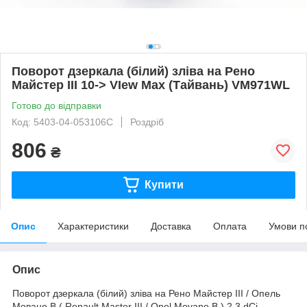
Поворот дзеркала (білий) зліва на Рено
Майстер III 10-> VIew Max (Тайвань) VM971WL
Готово до відправки
Код: 5403-04-053106C
Роздріб
806
₴
Купити
Опис
Характеристики
Доставка
Оплата
Умови п
Опис
Поворот дзеркала (білий) зліва на Рено Майстер III / Опель
Мовано В ( Renault Master III / Opel Movano B ) 2.3 dCi