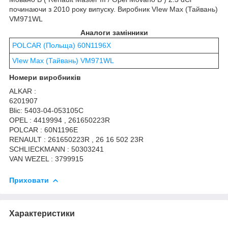
починаючи з 2010 року випуску. Виробник VIew Max (Тайвань)
VM971WL
Аналоги замінники
POLCAR (Польща) 60N1196X
VIew Max (Тайвань) VM971WL
Номери виробників
ALKAR :
6201907
Blic: 5403-04-053105C
OPEL : 4419994 , 261650223R
POLCAR : 60N1196E
RENAULT : 261650223R , 26 16 502 23R
SCHLIECKMANN : 50303241
VAN WEZEL : 3799915
Приховати
Характеристики